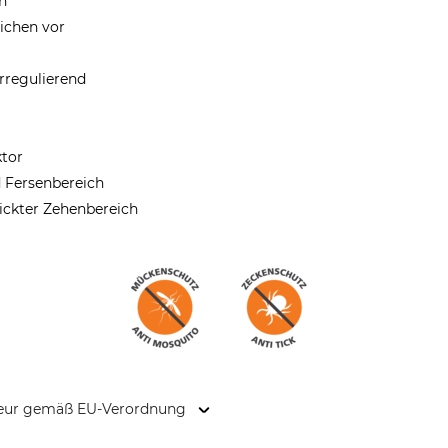
en
ichen vor
rregulierend
ktor
 Fersenbereich
trickter Zehenbereich
kteur gemäß EU-Verordnung