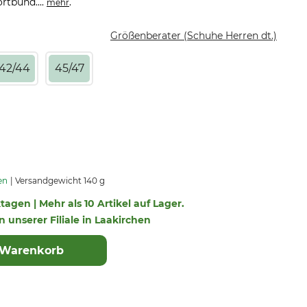
rtbund....
.
mehr
Größenberater (Schuhe Herren dt.)
42/44
45/47
en
Versandgewicht 140 g
ktagen | Mehr als 10 Artikel auf Lager.
in unserer Filiale in Laakirchen
 Warenkorb