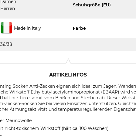
Damen
Schuhgröße (EU)
Herren
Made in Italy
Farbe
36/38
ARTIKELINFOS
nting Socken Anti-Zecken eignen sich ideal zum Jagen, Wandern
xische Wirkstoff Ethylbutylacetylaminopropionat (EBAAP) wird 
ält die Tiere somit vom Beißen und Stechen ab. Dieser Wirkst
i-Zecken-Socken Sie bei vielen Einsätzen unterstützen. Gleichze
hoher Atmungsaktivität und temperaturregulierenden Eigenschaf
ner Merinowolle
t nicht-toxischem Wirkstoff (hält ca. 100 Wäschen)