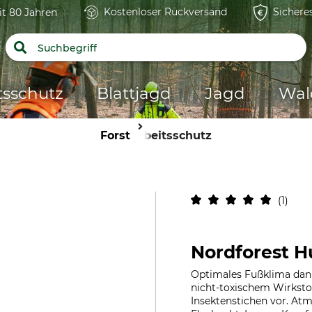
Kostenloser Rückversand
Sichere
it 80 Jahren
tsschutz
Blattjagd
Jagd
Wal
Forst
Arbeitsschutz
1
Nordforest H
Optimales Fußklima dank
nicht-toxischem Wirkstof
Insektenstichen vor. At