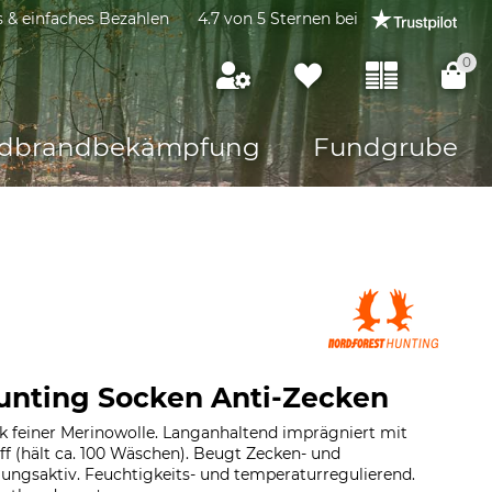
s & einfaches Bezahlen
4.7 von 5 Sternen bei
0
dbrandbekämpfung
Fundgrube
unting Socken Anti-Zecken
 feiner Merinowolle. Langanhaltend imprägniert mit
f (hält ca. 100 Wäschen). Beugt Zecken- und
mungsaktiv. Feuchtigkeits- und temperaturregulierend.