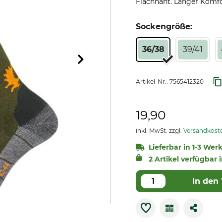
Flachnaht. Langer Komfo
Sockengröße:
36/38
39/41
Artikel-Nr.:
7565412320
19,90
inkl. MwSt. zzgl.
Versandkost
Lieferbar in 1-3 Wer
2 Artikel verfügbar 
In den