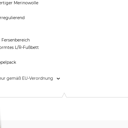
rtiger Merinowolle
rregulierend
 Fersenbereich
formtes L/R-Fußbett
ppelpack
kteur gemäß EU-Verordnung
9646 Bispingen, Germany, www.grube.de