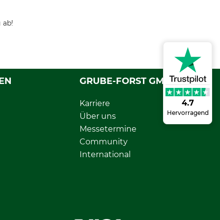
 ab!
EN
GRUBE-FORST GMBH
4.7
Karriere
Hervorragend
Über uns
Messetermine
Community
International