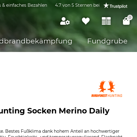
s & einfaches Bezahlen
4.7 von 5 Sternen bei
0
dbrandbekämpfung
Fundgrube
unting Socken Merino Daily
e. Bestes Fußklima dank hohem Anteil an hochwertiger