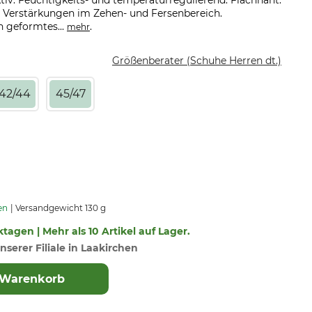
iv. Feuchtigkeits- und temperaturregulierend. Flachnaht.
 Verstärkungen im Zehen- und Fersenbereich.
h geformtes...
.
mehr
Größenberater (Schuhe Herren dt.)
42/44
45/47
en
Versandgewicht 130 g
ktagen | Mehr als 10 Artikel auf Lager.
nserer Filiale in Laakirchen
 Warenkorb