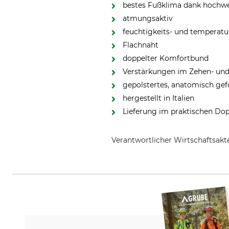
bestes Fußklima dank hochwe
atmungsaktiv
feuchtigkeits- und temperatu
Flachnaht
doppelter Komfortbund
Verstärkungen im Zehen- und
gepolstertes, anatomisch ge
hergestellt in Italien
Lieferung im praktischen Do
Verantwortlicher Wirtschaftsa
Grube KG, Hützeler Damm 38, 2