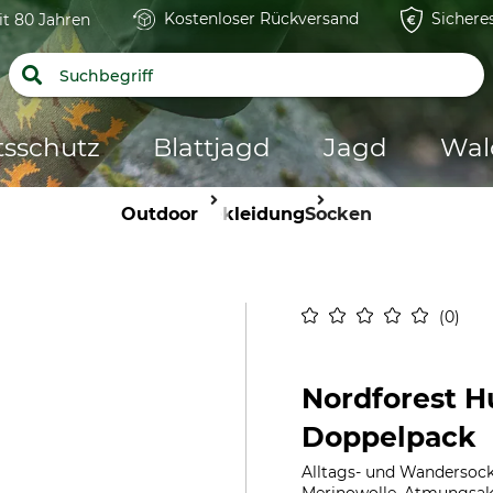
Kostenloser Rückversand
Sichere
it 80 Jahren
tsschutz
Blattjagd
Jagd
Wal
Outdoor
Bekleidung
Socken
0
Nordforest H
Doppelpack
Alltags- und Wandersock