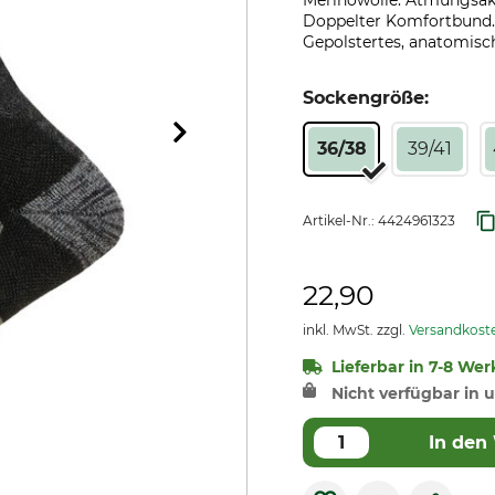
Merinowolle. Atmungsakt
Doppelter Komfortbund.
Gepolstertes, anatomisc
Sockengröße:
36/38
39/41
Artikel-Nr.:
4424961323
22,90
inkl. MwSt. zzgl.
Versandkost
Lieferbar in 7-8 Wer
Nicht verfügbar in u
In den