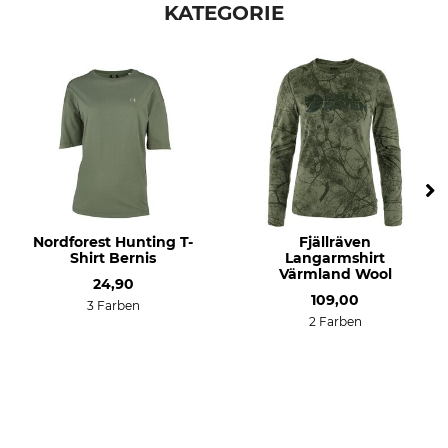
KATEGORIE
Modellbezeichnung
Oberstoff
Alnis
100% Baumwolle
Für
Passform
Damen
comfort
Umwelt
Herstellung
Made in Europe
Made in Portugal
Farbe
Konfektionsgröße
XS
hellgrün
Nordforest Hunting T-
Fjällräven
Shirt Bernis
Langarmshirt
Värmland Wool
24,90
109,00
3 Farben
2 Farben