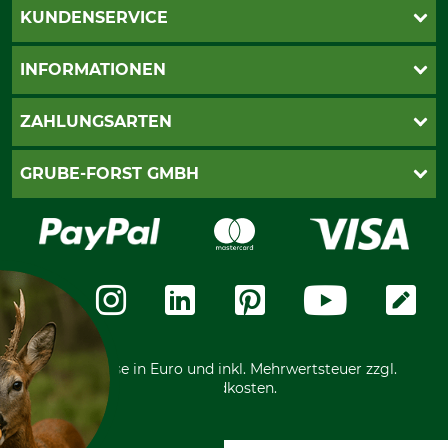
KUNDENSERVICE
Katalogbestellung
INFORMATIONEN
Fragen & Antworten
Kontakt
AGB
ZAHLUNGSARTEN
Newsletteranmeldung
Impressum
Cookie-Einstellungen
Lieferung
PayPal
GRUBE-FORST GMBH
Bestellung widerrufen
Kreditkarte
Widerrufsrecht
Rechnung
Karriere
Widerrufsformular
Vorkasse
Über uns
Datenschutz
Messetermine
Zahlungsarten
Community
International
*Alle Preise in Euro und inkl. Mehrwertsteuer zzgl.
Versandkosten.