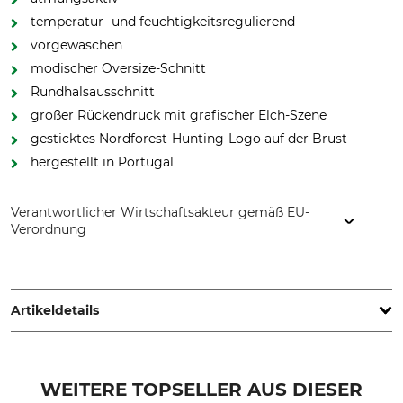
temperatur- und feuchtigkeitsregulierend
vorgewaschen
modischer Oversize-Schnitt
Rundhalsausschnitt
großer Rückendruck mit grafischer Elch-Szene
gesticktes Nordforest-Hunting-Logo auf der Brust
hergestellt in Portugal
Verantwortlicher Wirtschaftsakteur gemäß EU-
Verordnung
Grube KG, Hützeler Damm 38, 29646 Bispingen, Germany,
www.grube.de
Artikeldetails
Marke
Produkttyp
Nordforest Hunting
T-Shirt
WEITERE TOPSELLER AUS DIESER