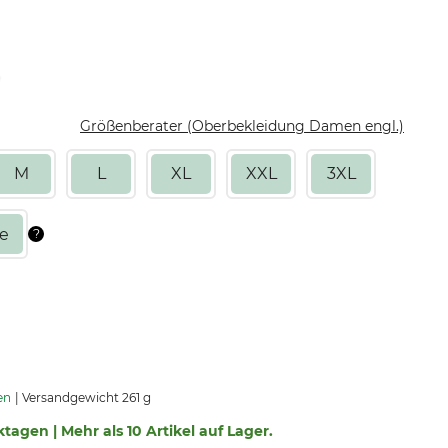
Größenberater (Oberbekleidung Damen engl.)
M
L
XL
XXL
3XL
en
Versandgewicht 261 g
ktagen | Mehr als 10 Artikel auf Lager.