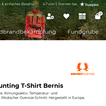
s & einfaches Bezahlen
4.7 von 5 Sternen bei
0
dbrandbekämpfung
Fundgrube
nting T-Shirt Bernis
e. Atmungsaktiv. Temperatur- und
. Modischer Oversize-Schnitt. Hergestellt in Europa.