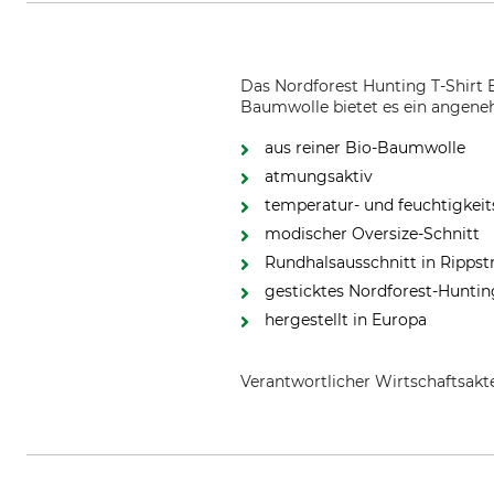
Das Nordforest Hunting T-Shirt B
Baumwolle bietet es ein angeneh
aus reiner Bio-Baumwolle
atmungsaktiv
temperatur- und feuchtigkeit
modischer Oversize-Schnitt
Rundhalsausschnitt in Rippst
gesticktes Nordforest-Huntin
hergestellt in Europa
Verantwortlicher Wirtschaftsa
Grube KG, Hützeler Damm 38, 2