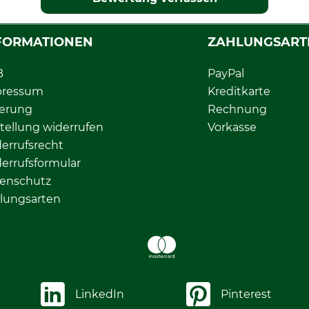
FORMATIONEN
ZAHLUNGSART
B
PayPal
pressum
Kreditkarte
ferung
Rechnung
tellung widerrufen
Vorkasse
errufsrecht
errufsformular
enschutz
lungsarten
LinkedIn
Pinterest