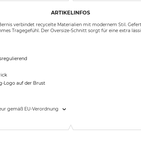
ARTIKELINFOS
ernis verbindet recycelte Materialien mit modernem Stil. Gefert
mes Tragegefühl. Der Oversize-Schnitt sorgt für eine extra läss
sregulierend
rick
g-Logo auf der Brust
kteur gemäß EU-Verordnung
9646 Bispingen, Germany, www.grube.de