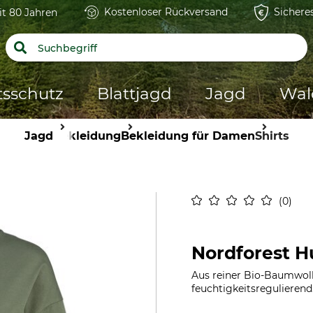
Kostenloser Rückversand
Sichere
it 80 Jahren
tsschutz
Blattjagd
Jagd
Wal
Jagd
Bekleidung
Bekleidung für Damen
Shirts
0
Nordforest Hu
Aus reiner Bio-Baumwoll
feuchtigkeitsregulierend