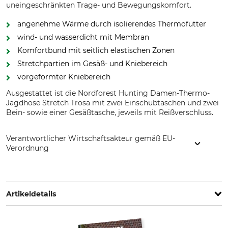
uneingeschränkten Trage- und Bewegungskomfort.
angenehme Wärme durch isolierendes Thermofutter
wind- und wasserdicht mit Membran
Komfortbund mit seitlich elastischen Zonen
Stretchpartien im Gesäß- und Kniebereich
vorgeformter Kniebereich
Ausgestattet ist die Nordforest Hunting Damen-Thermo-
Jagdhose Stretch Trosa mit zwei Einschubtaschen und zwei
Bein- sowie einer Gesäßtasche, jeweils mit Reißverschluss.
Verantwortlicher Wirtschaftsakteur gemäß EU-
Verordnung
Grube KG, Hützeler Damm 38, 29646 Bispingen, Germany,
www.grube.de
Artikeldetails
Marke
Produkttyp