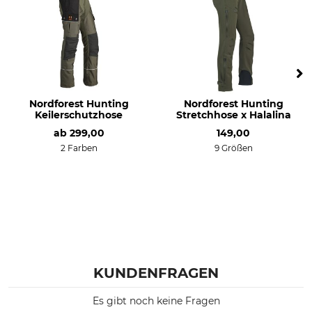
Treibjagd
mittel
Ansitz
Arbeiten im Revier
Drückjagd
Eigenschaften
Für
Komfortbund
Damen
Nordforest Hunting
Nordforest Hunting
Keilerschutzhose
Stretchhose x Halalina
gefüttert
ab
299,00
149,00
Membran
2 Farben
9 Größen
wärmeisolierend
Jahreszeit
Passform
Herbst
regular
Winter
Wasserdichtigkeit
Winddichtigkeit
wasserdicht
winddicht
KUNDENFRAGEN
Herstellung
Farbe
Made in Europe
Es gibt noch keine Fragen
oliv-schwarz