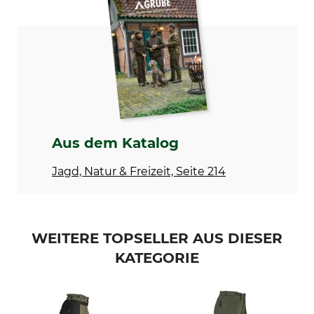
Nordforest Hunting
Thermo-Jagdhose
Modellbezeichnung
Oberstoff
Stretch Trosa
65% Polyester
35% Baumwolle
Futter
Besatz
100% Polyester
90% Polyester
10% Elasthan
Aus dem Katalog
Membran
Waschen
50% Polyester
30 °C Buntwäsche
Jagd, Natur & Freizeit, Seite 214
50% Polyurethan
Bleichen
Trocknen
Nicht bleichen
Nicht im Wäschetrockner
WEITERE TOPSELLER AUS DIESER
trocknen
KATEGORIE
Bügeln
Professionelle Textilpflege
Bügeln bis 110 °C
Nicht trockenreinigen
Anlass
Atmungsaktivität