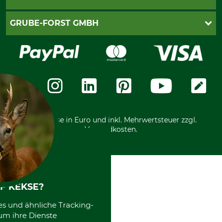
Newsletteranmeldung
Impressum
Cookie-Einstellungen
Lieferung
PayPal
GRUBE-FORST GMBH
Bestellung widerrufen
Kreditkarte
Widerrufsrecht
Rechnung
Karriere
Widerrufsformular
Vorkasse
Über uns
Datenschutz
Messetermine
Zahlungsarten
Community
International
*Alle Preise in Euro und inkl. Mehrwertsteuer zzgl.
Versandkosten.
F KEKSE?
es und ähnliche Tracking-
um ihre Dienste