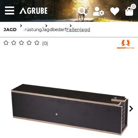
0
JAGD
Ausrüstung
Jagdbedarf
Fallenjagd
0