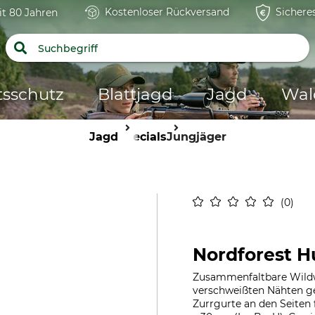
Kostenloser Rückversand
Sichere
it 80 Jahren
tsschutz
Blattjagd
Jagd
Wal
Jagd
Specials
Jungjäger
0
Nordforest H
Zusammenfaltbare Wildw
verschweißten Nähten g
Zurrgurte an den Seiten 