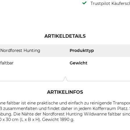
Trustpilot Käufersc
ARTIKELDETAILS
Nordforest Hunting
Produkttyp
faltbar
Gewicht
ARTIKELINFOS
 faltbar ist eine praktische und einfach zu reinigende Transpor
maß zusammenfalten und findet daher in jedem Kofferraum Platz. 
abung. Die Nähte der Nordforest Hunting Wildwanne faltbar sind
 x 30 cm (L x B x H). Gewicht 1890 g.