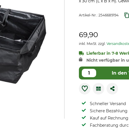
x 30 cm (L x B x H). Gewic
Artikel-Nr.:
2546689194
69,90
inkl. MwSt. zzgl.
Versandkost
Lieferbar in 7-8 Wer
Nicht verfügbar in u
In den
Schneller Versand
Sichere Bezahlung
Kauf auf Rechnung 
Fachberatung durch