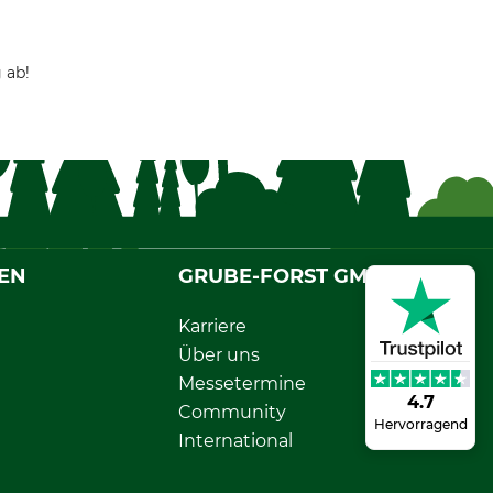
 ab!
EN
GRUBE-FORST GMBH
Karriere
Über uns
Messetermine
4.7
Community
Hervorragend
International