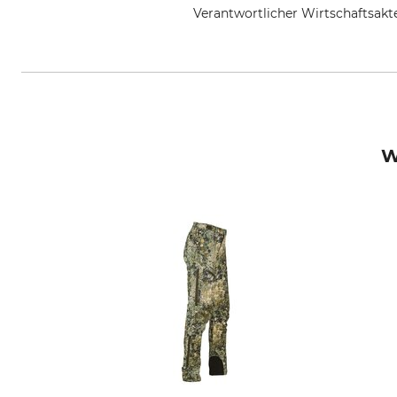
Verantwortlicher Wirtschaftsa
Grube KG, Hützeler Damm 38, 2
W