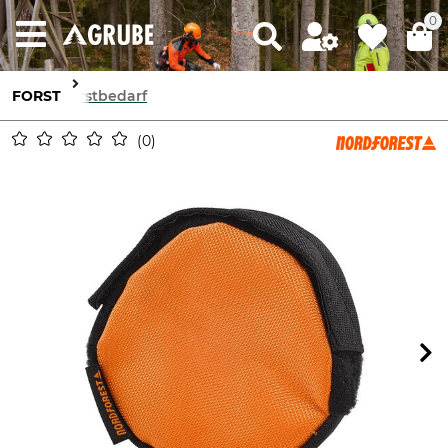
0
FORST
Forstbedarf
0