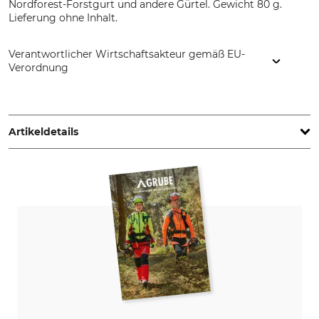
Nordforest-Forstgurt und andere Gürtel. Gewicht 80 g.
Lieferung ohne Inhalt.
Verantwortlicher Wirtschaftsakteur gemäß EU-
Verordnung
Grube KG, Hützeler Damm 38, 29646 Bispingen, Germany,
www.grube.de
Artikeldetails
Marke
Produkttyp
Nordforest
Tasche
Modellbezeichnung
Gewicht
für Forstgurt
80 g