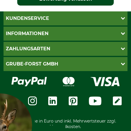
KUNDENSERVICE
Katalogbestellung
INFORMATIONEN
Fragen & Antworten
Kontakt
AGB
ZAHLUNGSARTEN
Newsletteranmeldung
Impressum
Cookie-Einstellungen
Lieferung
PayPal
GRUBE-FORST GMBH
Bestellung widerrufen
Kreditkarte
Widerrufsrecht
Rechnung
Karriere
Widerrufsformular
Vorkasse
Über uns
Datenschutz
Messetermine
Zahlungsarten
Community
International
*Alle Preise in Euro und inkl. Mehrwertsteuer zzgl.
Versandkosten.