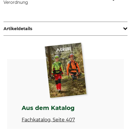
Verordnung
Grube KG, Hützeler Damm 38, 29646 Bispingen, Germany,
www.grube.de
Artikeldetails
Marke
Produkttyp
Nordforest
Tasche
Modellbezeichnung
für Forstmarkierungsband
Aus dem Katalog
Fachkatalog, Seite 407