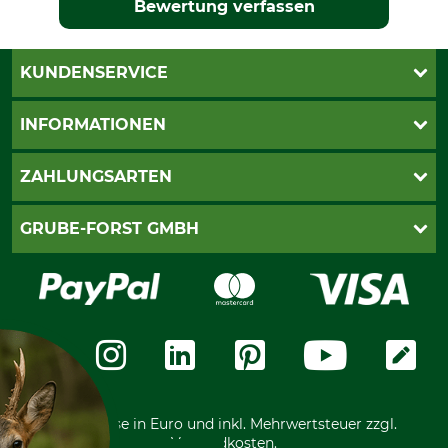
Bewertung verfassen
KUNDENSERVICE
Katalogbestellung
INFORMATIONEN
Fragen & Antworten
Kontakt
AGB
ZAHLUNGSARTEN
Newsletteranmeldung
Impressum
Cookie-Einstellungen
Lieferung
PayPal
GRUBE-FORST GMBH
Bestellung widerrufen
Kreditkarte
Widerrufsrecht
Rechnung
Karriere
Widerrufsformular
Vorkasse
Über uns
Datenschutz
Messetermine
Zahlungsarten
Community
International
*Alle Preise in Euro und inkl. Mehrwertsteuer zzgl.
Versandkosten.