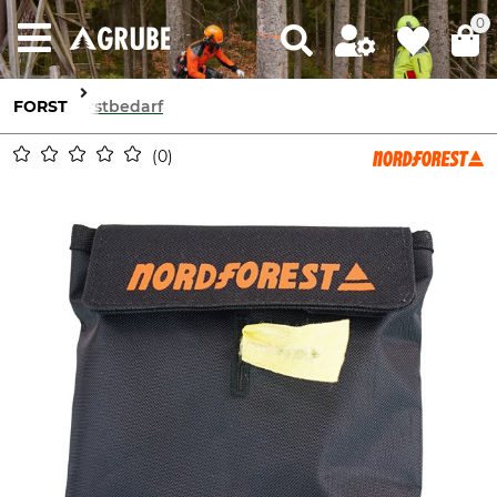
0
FORST
Forstbedarf
0