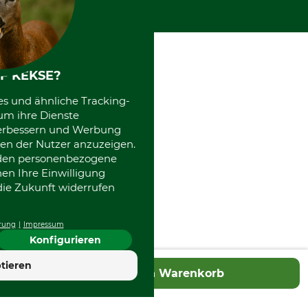
F KEKSE?
es und ähnliche Tracking-
um ihre Dienste
 verbessern und Werbung
en der Nutzer anzuzeigen.
erden personenbezogene
nen Ihre Einwilligung
die Zukunft widerrufen
rung
Impressum
Konfigurieren
4.7
tieren
In den Warenkorb
Hervorragend