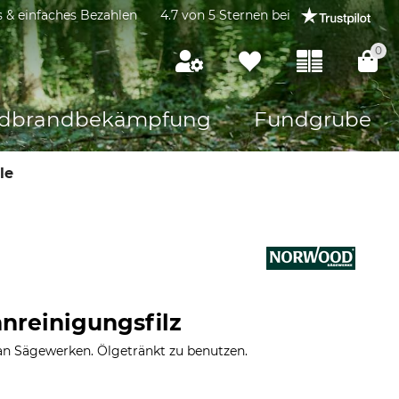
s & einfaches Bezahlen
4.7 von 5 Sternen bei
0
dbrandbekämpfung
Fundgrube
le
nreinigungsfilz
an Sägewerken. Ölgetränkt zu benutzen.