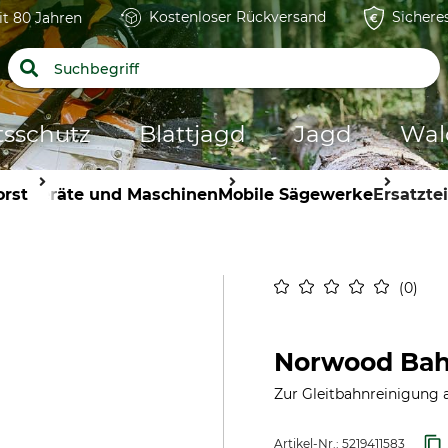
Kostenloser Rückversand
Sichere
it 80 Jahren
tsschutz
Blattjagd
Jagd
Wal
orst
Geräte und Maschinen
Mobile Sägewerke
Ersatztei
0
Norwood Bah
Zur Gleitbahnreinigung 
Artikel-Nr.:
5219411583