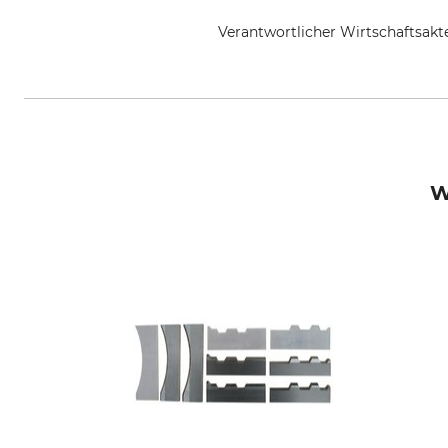
Verantwortlicher Wirtschaftsa
Grube KG, Hützeler Damm 38, 2
W