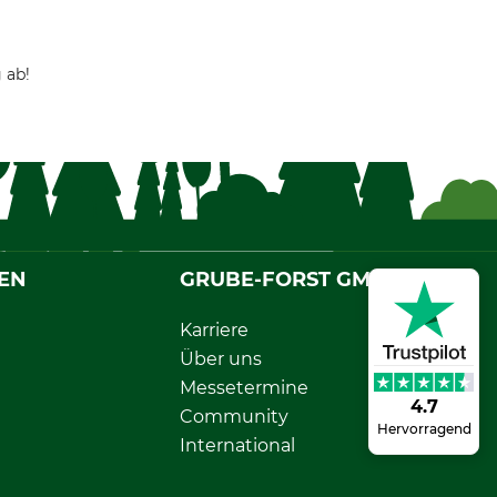
 ab!
EN
GRUBE-FORST GMBH
Karriere
Über uns
Messetermine
4.7
Community
Hervorragend
International