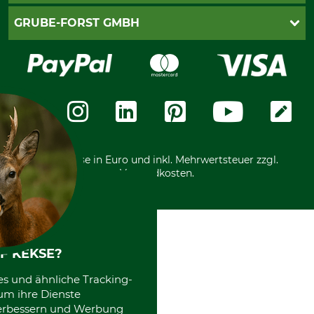
Cookie-Einstellungen
Lieferung
PayPal
GRUBE-FORST GMBH
Bestellung widerrufen
Kreditkarte
Widerrufsrecht
Rechnung
Karriere
Widerrufsformular
Vorkasse
Über uns
Datenschutz
Messetermine
Zahlungsarten
Community
International
*Alle Preise in Euro und inkl. Mehrwertsteuer zzgl.
Versandkosten.
F KEKSE?
es und ähnliche Tracking-
um ihre Dienste
 verbessern und Werbung