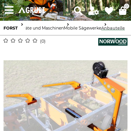
0
FORST
Geräte und Maschinen
Mobile Sägewerke
Anbauteile
0