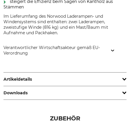
steigert die Effizienz beim Sägen von Kantholz aus
Stämmen
Im Lieferumfang des Norwood Laderampen- und
Windensystems sind enthalten: zwei Laderampen,
zweistufige Winde (816 kg) und ein Mast/Baum mit
Aufnahme und Packhaken.
Verantwortlicher Wirtschaftsakteur gemäß EU-
Verordnung
Grube KG, Hützeler Damm 38, 29646 Bispingen, Germany,
www.grube.de
Artikeldetails
Downloads
Marke
Produkttyp
Norwood
Stamm-Laderampen
Bedienungsanleitung | Manual_Norwood_10-299_intl_15112022.pdf
Modellbezeichnung
Für Sägewerk
ZUBEHÖR
Laderampe und
Norwood HD36
Windensystem für Sägewerk
HD 36