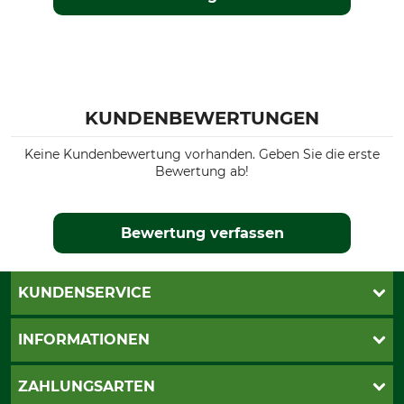
KUNDENBEWERTUNGEN
Keine Kundenbewertung vorhanden. Geben Sie die erste
Bewertung ab!
Bewertung verfassen
KUNDENSERVICE
Katalogbestellung
INFORMATIONEN
Fragen & Antworten
Kontakt
AGB
ZAHLUNGSARTEN
Newsletteranmeldung
Impressum