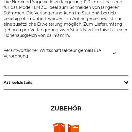
Die Norwood Sägewerksverlängerung 120 cm ist passend
für das Modell LM 30. Ideal zum Schneiden von längeren
Stämmen. Die Verlängerung kann im Stationärbetrieb
beliebig oft montiert werden. Im Anhängerbetrieb ist nur
eine zusätzliche Erweiterung möglich. Zum Lieferumfang
gehören pro Verlängerung zwei Stück Nivellierfüße für einen
Höhenausgleich von ca. 40 mm.
Verantwortlicher Wirtschaftsakteur gemäß EU-
Verordnung
Grube KG, Hützeler Damm 38, 29646 Bispingen, Germany,
www.grube.de
Artikeldetails
Marke
Produkttyp
Norwood
Sägewerksverlängerung
ZUBEHÖR
Modellbezeichnung
Für Sägewerk
120 cm für Sägewerk LM 30
Norwood LM30