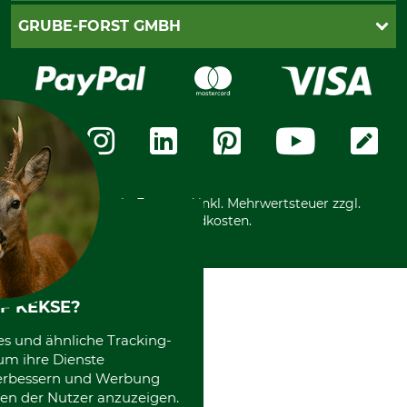
Cookie-Einstellungen
Lieferung
PayPal
GRUBE-FORST GMBH
Bestellung widerrufen
Kreditkarte
Widerrufsrecht
Rechnung
Karriere
Widerrufsformular
Vorkasse
Über uns
Datenschutz
Messetermine
Zahlungsarten
Community
International
*Alle Preise in Euro und inkl. Mehrwertsteuer zzgl.
Versandkosten.
F KEKSE?
es und ähnliche Tracking-
um ihre Dienste
 verbessern und Werbung
en der Nutzer anzuzeigen.