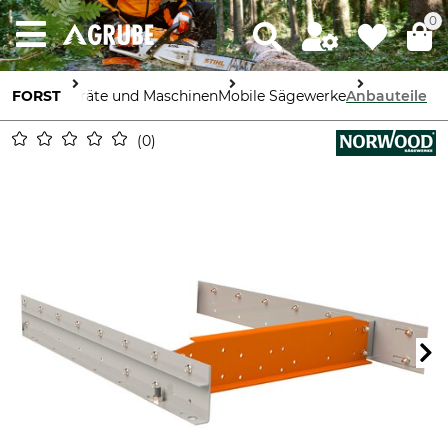
0
FORST
Geräte und Maschinen
Mobile Sägewerke
Anbauteile
0