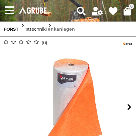
0
FORST
Forsttechnik
Tankanlagen
0