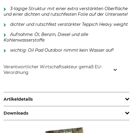
3-lagige Struktur mit einer extra verstärkten Oberfläche
und einer dichten und rutschfesten Folie auf der Unterseite!
dichter und rutschfest verstärkter Teppich Heavy weight
Aufnahme: Öl, Benzin, Diesel und alle
Kohlenwasserstoffe
wichtig: Oil Pad Outdoor nimmt kein Wasser auf!
Verantwortlicher Wirtschaftsakteur gemäß EU-
Verordnung
Peter Hofsümmer GmbH, Ommerbornstr. 31-33, 51465
Bergisch Gladbach, Germany, www.oil-pad.de
Artikeldetails
Downloads
Marke
Produkttyp
Oil Pad
Umweltschutz-Matte
Zertifikat | Zer_oilpad.pdf