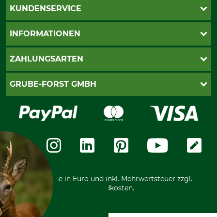
KUNDENSERVICE
Katalogbestellung
INFORMATIONEN
Fragen & Antworten
Kontakt
AGB
ZAHLUNGSARTEN
Newsletteranmeldung
Impressum
Cookie-Einstellungen
Lieferung
PayPal
GRUBE-FORST GMBH
Bestellung widerrufen
Kreditkarte
Widerrufsrecht
Rechnung
Karriere
Widerrufsformular
Vorkasse
Über uns
Datenschutz
Messetermine
Zahlungsarten
Community
International
*Alle Preise in Euro und inkl. Mehrwertsteuer zzgl.
Versandkosten.