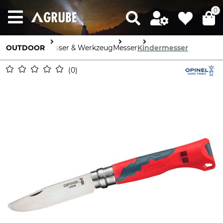
0
OUTDOOR
Messer & Werkzeug
Messer
Kindermesser
0