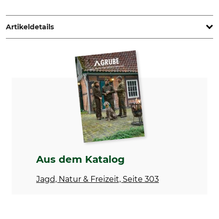
Opinel SAS, 508 boulevard Henry Bordeaux, 73000
Chambéry, France, www.opinel.com
Artikeldetails
Stahlart
Griffmaterial
Sandvik
Kunststoff
Rostfrei
Klingenlänge
Ja
7,5 cm
Marke
Produkttyp
Opinel
Messer
Modellbezeichnung
Farbe
Junior mit Signalpfeife
Aus dem Katalog
rot
Jagd, Natur & Freizeit, Seite 303
Gewicht
47 g