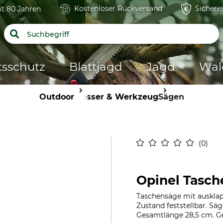
Kostenloser Rückversand
Sichere
it 80 Jahren
tsschutz
Blattjagd
Jagd
Wal
Outdoor
Messer & Werkzeug
Sägen
0
Opinel Tasch
Taschensäge mit auskla
Zustand feststellbar. Sä
Gesamtlänge 28,5 cm. Ge