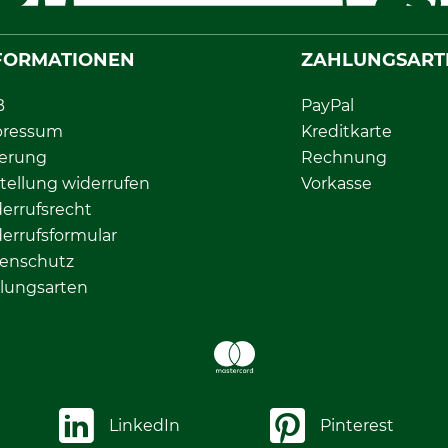
FORMATIONEN
ZAHLUNGSART
B
PayPal
pressum
Kreditkarte
ferung
Rechnung
tellung widerrufen
Vorkasse
errufsrecht
errufsformular
enschutz
lungsarten
LinkedIn
Pinterest