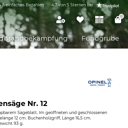
s & einfaches Bezahlen
4.7 von 5 Sternen bei
0
dbrandbekämpfung
Fundgrube
ensäge Nr. 12
ppbarem Sägeblatt. Im geöffneten und geschlossenen
gelänge 12 cm. Buchenholzgriff, Länge 16,5 cm.
wicht 93 g.