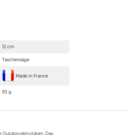
12 cm
Taschensäge
Made in France
93 g
le Outdooraktivitäten. Das