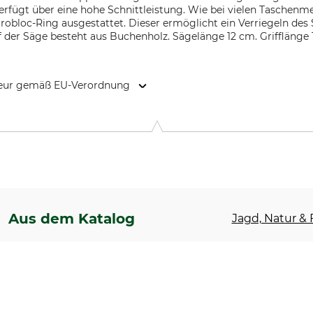
verfügt über eine hohe Schnittleistung. Wie bei vielen Taschenm
robloc-Ring ausgestattet. Dieser ermöglicht ein Verriegeln des
f der Säge besteht aus Buchenholz. Sägelänge 12 cm. Grifflänge
kteur gemäß EU-Verordnung
y Bordeaux, 73000 Chambéry, France, www.opinel.com
Aus dem Katalog
Jagd, Natur & F