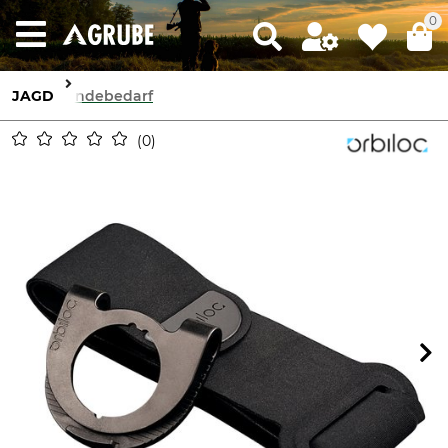
0
JAGD
Hundebedarf
0