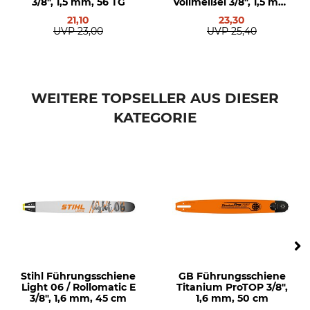
3/8", 1,5 mm, 56 TG
Vollmeißel 3/8", 1,5 mm,
Dolmar
56 TG
21,10
23,30
UVP
23,00
UVP
25,40
Sägenmodell
Produkttyp
Husqvarna 266
Führungsschiene
Husqvarna 281
Husqvarna 298
WEITERE TOPSELLER AUS DIESER
Husqvarna 562
KATEGORIE
Husqvarna 576
Husqvarna 268
Husqvarna 272
Husqvarna 288
Husqvarna 365
Husqvarna 371
Husqvarna 372
Husqvarna 390
Husqvarna 395
Husqvarna 570
Stihl Führungsschiene
GB Führungsschiene
Husqvarna 3120
Light 06 / Rollomatic E
Titanium ProTOP 3/8",
Husqvarna 385
3/8", 1,6 mm, 45 cm
1,6 mm, 50 cm
Husqvarna 575