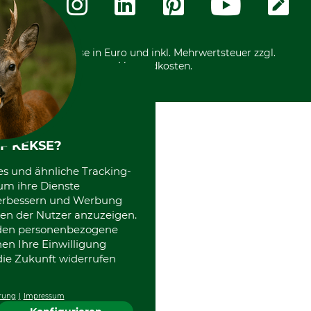
International
*Alle Preise in Euro und inkl. Mehrwertsteuer zzgl.
Versandkosten.
F KEKSE?
es und ähnliche Tracking-
um ihre Dienste
 verbessern und Werbung
en der Nutzer anzuzeigen.
erden personenbezogene
nen Ihre Einwilligung
die Zukunft widerrufen
rung
Impressum