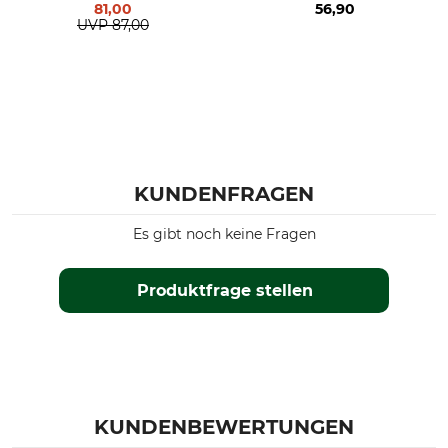
81,00
56,90
Husqvarna 2101
UVP
87,00
Husqvarna 572
Dolmar PS 6400
Dolmar PS 7910
Dolmar PS 7300
Dolmar PS 7310
Dolmar PS 7900
Husqvarna 592
KUNDENFRAGEN
Husqvarna 585
Husqvarna 562 II
Es gibt noch keine Fragen
Husqvarna 564
Produktfrage stellen
Modellbezeichnung
Herstellung
PowerCut 3/8", 1,5 mm, 38 cm
Made in Canada
Hersteller-Artikel-Nr.
Treibglieder
158RNDD009
56
KUNDENBEWERTUNGEN