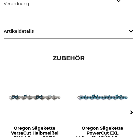
Verordnung
Oregon Tool GmbH, Lise-Meitner-Str. 4, 70736 Fellbach,
Germany, www.oregonproducts.com
Artikeldetails
Teilung
Schnittlänge
3/8"
38 cm
ZUBEHÖR
Treibgliedstärke/Nutbreite
Niete Umlenkstern
1,5 mm
5
Nutbreite in Zoll
Zähne Umlenkstern
0,058 "
11
Ausführung
Schienentyp
Vollstahlschiene
Vollstahlschiene mit
wechselbarem Kopfstück
Oregon Sägekette
Oregon Sägekette
Marke
Sägenmarke
VersaCut Halbmeißel
PowerCut EXL
Oregon
Husqvarna