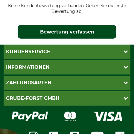
Keine Kundenbewertung vorhanden. Geben Sie die erste
Bewertung ab!
Bewertung verfassen
KUNDENSERVICE
Katalogbestellung
INFORMATIONEN
Fragen & Antworten
Kontakt
AGB
ZAHLUNGSARTEN
Newsletteranmeldung
Impressum
Cookie-Einstellungen
Lieferung
PayPal
GRUBE-FORST GMBH
Bestellung widerrufen
Kreditkarte
Widerrufsrecht
Rechnung
Karriere
Widerrufsformular
Vorkasse
Über uns
Datenschutz
Messetermine
Zahlungsarten
Community