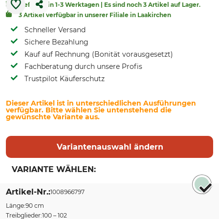
Lieferbar in 1-3 Werktagen | Es sind noch 3 Artikel auf Lager.
3 Artikel verfügbar in unserer Filiale in Laakirchen
Schneller Versand
Sichere Bezahlung
Kauf auf Rechnung (Bonität vorausgesetzt)
Fachberatung durch unsere Profis
Trustpilot Käuferschutz
Dieser Artikel ist in unterschiedlichen Ausführungen
verfügbar. Bitte wählen Sie untenstehend die
gewünschte Variante aus.
Variantenauswahl ändern
VARIANTE WÄHLEN:
Sort by
Artikel-Nr.
1008966797
Länge
90 cm
Treibglieder
100 – 102