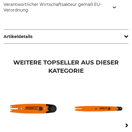
Verantwortlicher Wirtschaftsakteur gemäß EU-
Verordnung
Oregon Tool GmbH, Lise-Meitner-Str. 4, 70736 Fellbach,
Germany, www.oregonproducts.com
Artikeldetails
Teilung
Treibgliedstärke/Nutbreite
.404"
2,0 mm
WEITERE TOPSELLER AUS DIESER
KATEGORIE
Zähne Umlenkstern
Marke
11
Oregon
Produkttyp
Modellbezeichnung
Harvesterschiene
Jet-Fit
Kettenradzähne
Herstellung
11 – 13
Made in Canada
Hersteller-Artikel-Nr.
Länge
902HSFL149
90 cm