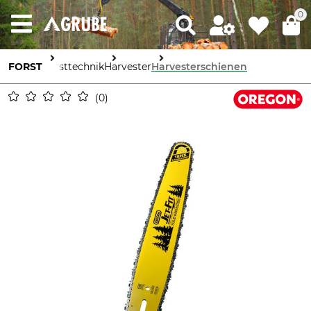
0
FORST
Forsttechnik
Harvester
Harvesterschienen
0