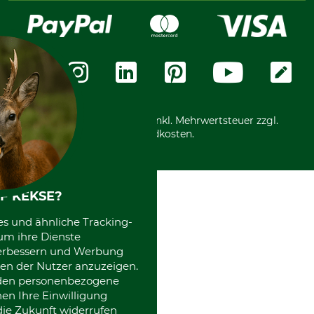
Widerrufsrecht
Rechnung
Karriere
Widerrufsformular
Vorkasse
Über uns
Datenschutz
Messetermine
Zahlungsarten
Community
International
*Alle Preise in Euro und inkl. Mehrwertsteuer zzgl.
Versandkosten.
F KEKSE?
es und ähnliche Tracking-
um ihre Dienste
 verbessern und Werbung
en der Nutzer anzuzeigen.
erden personenbezogene
nen Ihre Einwilligung
die Zukunft widerrufen