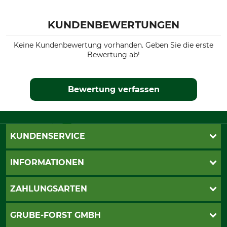
KUNDENBEWERTUNGEN
Keine Kundenbewertung vorhanden. Geben Sie die erste
Bewertung ab!
Bewertung verfassen
KUNDENSERVICE
Katalogbestellung
INFORMATIONEN
Fragen & Antworten
Kontakt
AGB
ZAHLUNGSARTEN
Newsletteranmeldung
Impressum
Cookie-Einstellungen
Lieferung
PayPal
GRUBE-FORST GMBH
Bestellung widerrufen
Kreditkarte