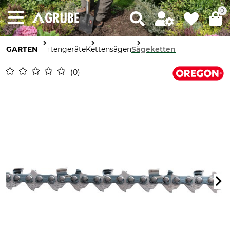
0
GARTEN
Gartengeräte
Kettensägen
Sägeketten
0