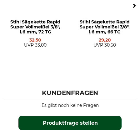
Husqvarna 460
Husqvarna 543
Husqvarna 560
Stihl Sägekette Rapid
Stihl Sägekette Rapid
Husqvarna 440
Super Vollmeißel 3/8",
Super Vollmeißel 3/8",
1,6 mm, 72 TG
1,6 mm, 66 TG
Husqvarna 435 II
32,50
29,20
Husqvarna 45
UVP
33,00
UVP
30,50
Husqvarna 445
Husqvarna 550
Husqvarna 550 II
Husqvarna 555
Husqvarna 262
Husqvarna 339
Husqvarna 340
KUNDENFRAGEN
Husqvarna 435
Es gibt noch keine Fragen
Husqvarna 450
Husqvarna 455
Husqvarna 545
Produktfrage stellen
Husqvarna 545 II
Husqvarna 55