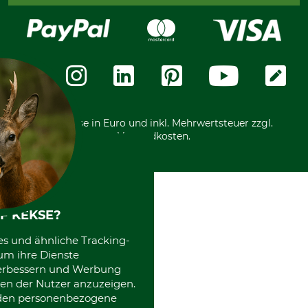
Kreditkarte
Produkttyp
Modellbezeichnung
Widerrufsrecht
Rechnung
Karriere
Sägekette
SpeedCut Halbmeißel .325",
Widerrufsformular
Vorkasse
Über uns
1,3 mm, 64 TG
Datenschutz
Messetermine
Zahlungsarten
Hersteller-Artikel-Nr.
Treibglieder
Community
95TXL064E
64
International
*Alle Preise in Euro und inkl. Mehrwertsteuer zzgl.
Versandkosten.
F KEKSE?
es und ähnliche Tracking-
um ihre Dienste
 verbessern und Werbung
en der Nutzer anzuzeigen.
erden personenbezogene