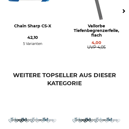
Einstellung Schärfgerät
Feilhaltewinkel
55 °
10 °
Rundfeile 1. Hälfte
Rundfeile 2. Hälfte
Chain Sharp CS-X
Vallorbe
4,8 mm
4,5 mm
Tiefenbegrenzerfeile,
flach
42,10
Schärfwinkel
Schleifscheibe
4,00
5 Varianten
30 °
3,0 - 3,2 mm
UVP
4,05
Abstand Tiefenbegrenzer
Marke
0,65 mm
Oregon
WEITERE TOPSELLER AUS DIESER
Sägenmarke
Sägenmodell
Husqvarna
Husqvarna 362
KATEGORIE
Dolmar
Husqvarna 50
Husqvarna 353
Husqvarna 242
Husqvarna 254
Husqvarna 346
Husqvarna 357
Husqvarna 359