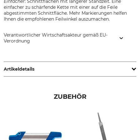
Einfacher
: Schnittflächen mit längerer Standzeit. Eine
einfacher zu schärfende Kette mit einer auf die Feile
abgestimmten Schnittfläche. Mehr Markierungen helfen
Ihnen die empfohlenen Feilwinkel auszumachen.
Verantwortlicher Wirtschaftsakteur gemäß EU-
Verordnung
Oregon Tool GmbH, Lise-Meitner-Str. 4, 70736 Fellbach,
Germany, www.oregonproducts.com
Artikeldetails
Teilung
Schnittlänge
.325"
38 cm
ZUBEHÖR
Sicherheitstreibglied
Treibgliedstärke/Nutbreite
Ja
1,3 mm
Sägekettentyp
Einstanzung Treibglied
Halbmeißel
95