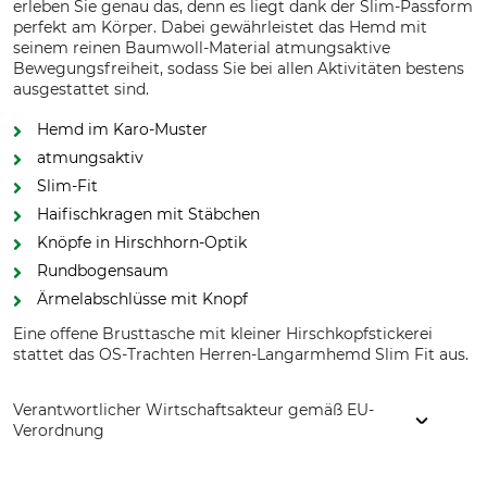
erleben Sie genau das, denn es liegt dank der Slim-Passform
perfekt am Körper. Dabei gewährleistet das Hemd mit
seinem reinen Baumwoll-Material atmungsaktive
Bewegungsfreiheit, sodass Sie bei allen Aktivitäten bestens
ausgestattet sind.
Hemd im Karo-Muster
atmungsaktiv
Slim-Fit
Haifischkragen mit Stäbchen
Knöpfe in Hirschhorn-Optik
Rundbogensaum
Ärmelabschlüsse mit Knopf
Eine offene Brusttasche mit kleiner Hirschkopfstickerei
stattet das OS-Trachten Herren-Langarmhemd Slim Fit aus.
Verantwortlicher Wirtschaftsakteur gemäß EU-
Verordnung
Orbis Textil GmbH & Co. KG, Kruppstr. 20, 58553 Halver,