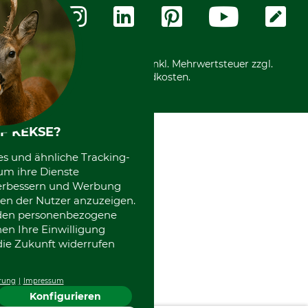
Zahlungsarten
Community
International
*Alle Preise in Euro und inkl. Mehrwertsteuer zzgl.
Versandkosten.
F KEKSE?
es und ähnliche Tracking-
um ihre Dienste
 verbessern und Werbung
en der Nutzer anzuzeigen.
erden personenbezogene
nen Ihre Einwilligung
die Zukunft widerrufen
rung
Impressum
Konfigurieren