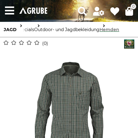
0
JAGD
Specials
Outdoor- und Jagdbekleidung
Hemden
0