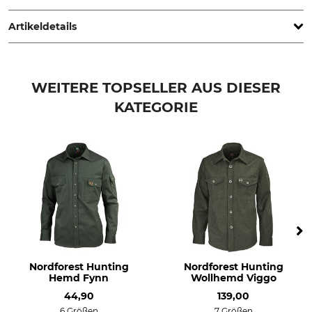
Germany, www.orbis-textil.de
Artikeldetails
Marke
Produkttyp
OS-Trachten
Langarmhemd
WEITERE TOPSELLER AUS DIESER
KATEGORIE
Modellbezeichnung
Oberstoff
Slim Fit
100% Baumwolle
Für
Passform
Herren
slim
Kragenweite (EU)
Farbe
43
oliv
44
Konfektionsgröße
43/44
Nordforest Hunting
Nordforest Hunting
Hemd Fynn
Wollhemd Viggo
44,90
139,00
6 Größen
7 Größen