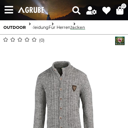
0
OUTDOOR
Bekleidung
Für Herren
Jacken
0