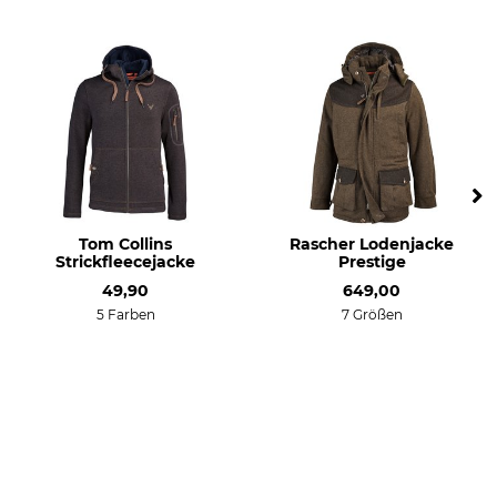
Frühling
Kapuze
Passform
Nein
regular
Herstellung
Farbe
Made in Europe
dunkelbraun
Konfektionsgröße
Tom Collins
Rascher Lodenjacke
58
Strickfleecejacke
Prestige
49,90
649,00
5 Farben
7 Größen