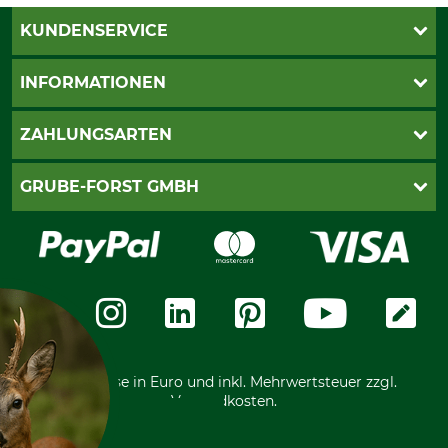
KUNDENSERVICE
Katalogbestellung
INFORMATIONEN
Fragen & Antworten
Kontakt
AGB
ZAHLUNGSARTEN
Newsletteranmeldung
Impressum
Cookie-Einstellungen
Lieferung
PayPal
GRUBE-FORST GMBH
Bestellung widerrufen
Kreditkarte
Widerrufsrecht
Rechnung
Karriere
Widerrufsformular
Vorkasse
Über uns
Datenschutz
Messetermine
Zahlungsarten
Community
International
*Alle Preise in Euro und inkl. Mehrwertsteuer zzgl.
Versandkosten.