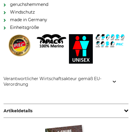
geruchshemmend
Windschutz
made in Germany
Einheitsgröße
Verantwortlicher Wirtschaftsakteur gemäß EU-
Verordnung
P.A.C. GmbH, Dublinstr. 2, 97424 Schweinfurt, Germany,
www.pac-original.de
Artikeldetails
Marke
Produkttyp