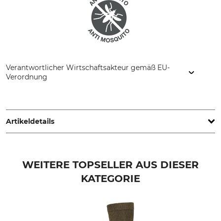
Verantwortlicher Wirtschaftsakteur gemäß EU-
Verordnung
P.A.C. GmbH, Dublinstr. 2, 97424 Schweinfurt, Germany,
www.pac-original.de
Artikeldetails
Marke
Modellbezeichnung
P.A.C.
Strohhut Kruger Boonie
WEITERE TOPSELLER AUS DIESER
KATEGORIE
Waschen
Für
Handwäsche
Damen
Herren
Hutgröße (EU)
Farbe