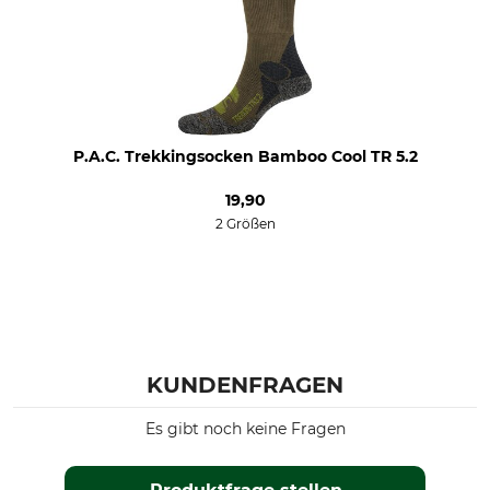
54
olive
55
56
57
Hutgröße
P.A.C. Trekkingsocken Bamboo Cool TR 5.2
S/M
19,90
2 Größen
KUNDENFRAGEN
Es gibt noch keine Fragen