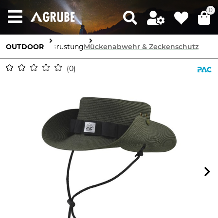
0
OUTDOOR
Ausrüstung
Mückenabwehr & Zeckenschutz
0