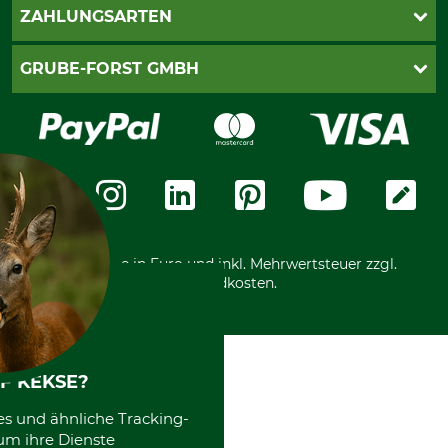
Kontakt
AGB
ZAHLUNGSARTEN
Newsletteranmeldung
Impressum
Cookie-Einstellungen
Lieferung
PayPal
GRUBE-FORST GMBH
Bestellung widerrufen
Kreditkarte
Widerrufsrecht
Rechnung
Karriere
Widerrufsformular
Vorkasse
Über uns
Datenschutz
Messetermine
Zahlungsarten
Community
International
*Alle Preise in Euro und inkl. Mehrwertsteuer zzgl.
Versandkosten.
F KEKSE?
es und ähnliche Tracking-
um ihre Dienste