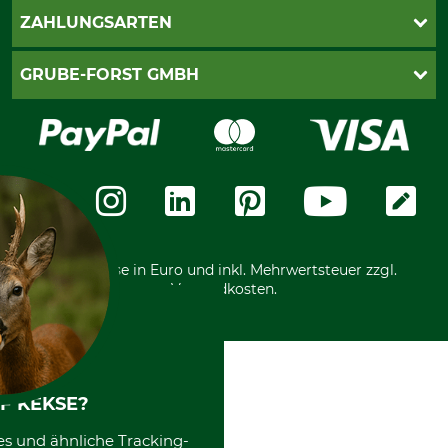
Kontakt
AGB
ZAHLUNGSARTEN
Newsletteranmeldung
Impressum
Cookie-Einstellungen
Lieferung
PayPal
GRUBE-FORST GMBH
Bestellung widerrufen
Kreditkarte
Widerrufsrecht
Rechnung
Karriere
Widerrufsformular
Vorkasse
Über uns
Datenschutz
Messetermine
Zahlungsarten
Community
International
*Alle Preise in Euro und inkl. Mehrwertsteuer zzgl.
Versandkosten.
F KEKSE?
es und ähnliche Tracking-