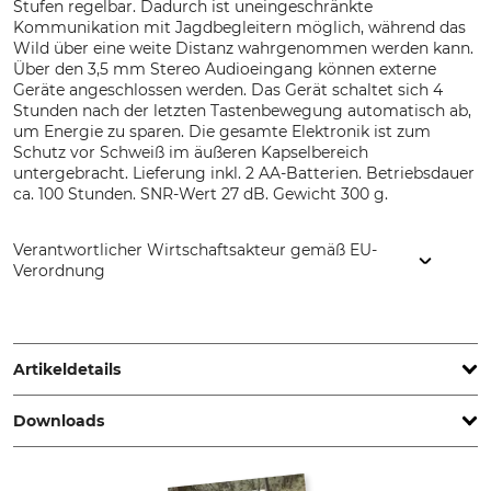
Stufen regelbar. Dadurch ist uneingeschränkte
Kommunikation mit Jagdbegleitern möglich, während das
Wild über eine weite Distanz wahrgenommen werden kann.
Über den 3,5 mm Stereo Audioeingang können externe
Geräte angeschlossen werden. Das Gerät schaltet sich 4
Stunden nach der letzten Tastenbewegung automatisch ab,
um Energie zu sparen. Die gesamte Elektronik ist zum
Schutz vor Schweiß im äußeren Kapselbereich
untergebracht. Lieferung inkl. 2 AA-Batterien. Betriebsdauer
ca. 100 Stunden. SNR-Wert 27 dB. Gewicht 300 g.
Verantwortlicher Wirtschaftsakteur gemäß EU-
Verordnung
3M Germany GmbH, Carl-Schurz-Str. 1, 41460 Neuss,
Germany, www.3mGermany.de
Artikeldetails
Downloads
SNR-Wert
Batterietyp
27 dB
AA
Pflegehinweise | Pfl_Peltor_Hygienesatz.pdf