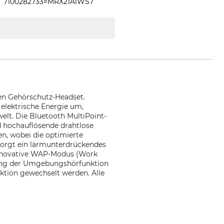
7100282733=MRX21A1WS7
den Gehörschutz-Headset.
 elektrische Energie um,
elt. Die Bluetooth MultiPoint-
d hochauflösende drahtlose
n, wobei die optimierte
sorgt ein lärmunterdrückendes
innovative WAP-Modus (Work
ssung der Umgebungshörfunktion
ktion gewechselt werden. Alle