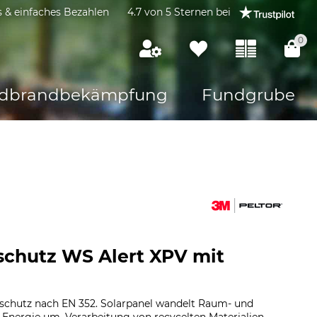
s & einfaches Bezahlen
4.7 von 5 Sternen bei
0
dbrandbekämpfung
Fundgrube
schutz WS Alert XPV mit
schutz nach EN 352. Solarpanel wandelt Raum- und