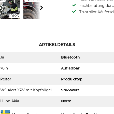
Fachberatung durch
Trustpilot Käufersc
01:23
03:20
01:08
ARTIKELDETAILS
Ja
Bluetooth
78 h
Aufladbar
Peltor
Produkttyp
WS Alert XPV mit Kopfbügel
SNR-Wert
Li-Ion-Akku
Norm