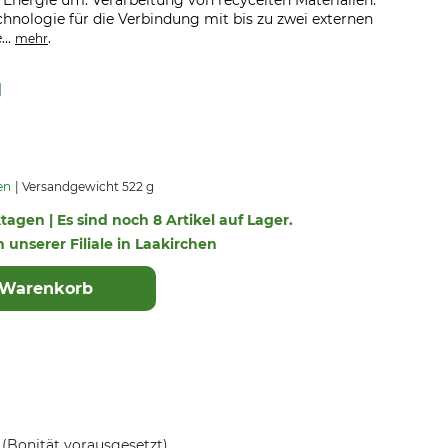
e Energie um. Verarbeitung von recycelten Materialien.
hnologie für die Verbindung mit bis zu zwei externen
...
.
mehr
en
Versandgewicht 522 g
ktagen | Es sind noch 8 Artikel auf Lager.
n unserer Filiale in Laakirchen
 Warenkorb
(Bonität vorausgesetzt)