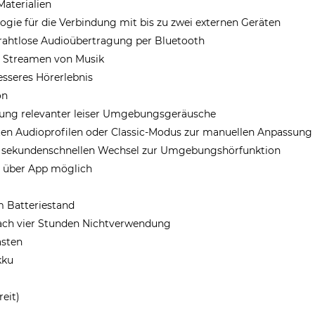
Materialien
ogie für die Verbindung mit bis zu zwei externen Geräten
drahtlose Audioübertragung per Bluetooth
nd Streamen von Musik
esseres Hörerlebnis
on
ung relevanter leiser Umgebungsgeräusche
ten Audioprofilen oder Classic-Modus zur manuellen Anpassu
m sekundenschnellen Wechsel zur Umgebungshörfunktion
n über App möglich
 Batteriestand
ach vier Stunden Nichtverwendung
asten
kku
reit)