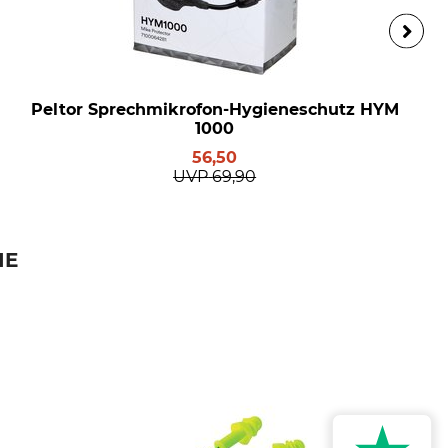
Peltor Sprechmikrofon-Hygieneschutz HYM
1000
56,50
UVP
69,90
IE