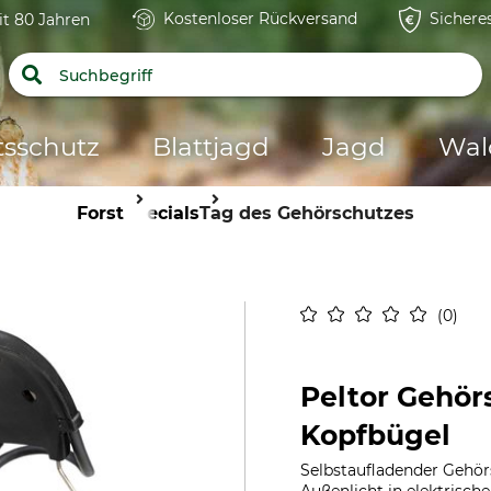
Kostenloser Rückversand
Sichere
it 80 Jahren
tsschutz
Blattjagd
Jagd
Wal
Forst
Specials
Tag des Gehörschutzes
0
Peltor Gehör
Kopfbügel
Selbstaufladender Gehör