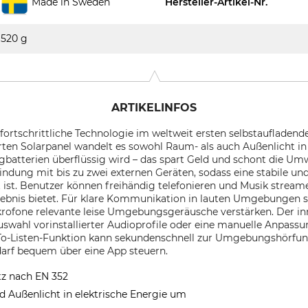
Made in Sweden
Hersteller-Artikel-Nr.
520 g
ARTIKELINFOS
 fortschrittliche Technologie im weltweit ersten selbstaufladen
rten Solarpanel wandelt es sowohl Raum- als auch Außenlicht in
atterien überflüssig wird – das spart Geld und schont die Umw
indung mit bis zu zwei externen Geräten, sodass eine stabile un
ist. Benutzer können freihändig telefonieren und Musik streame
rlebnis bietet. Für klare Kommunikation in lauten Umgebungen 
krofone relevante leise Umgebungsgeräusche verstärken. Der 
Auswahl vorinstallierter Audioprofile oder eine manuelle Anpa
-To-Listen-Funktion kann sekundenschnell zur Umgebungshörfun
edarf bequem über eine App steuern.
tz nach EN 352
 Außenlicht in elektrische Energie um