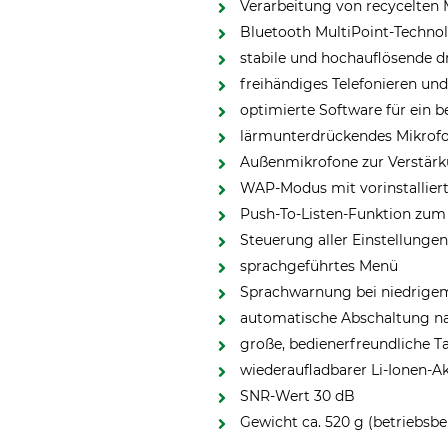
Verarbeitung von recycelten 
Bluetooth MultiPoint-Technol
stabile und hochauflösende 
freihändiges Telefonieren u
optimierte Software für ein b
lärmunterdrückendes Mikrof
Außenmikrofone zur Verstärk
WAP-Modus mit vorinstallier
Push-To-Listen-Funktion zu
Steuerung aller Einstellunge
sprachgeführtes Menü
Sprachwarnung bei niedrigem
automatische Abschaltung n
große, bedienerfreundliche T
wiederaufladbarer Li-Ionen-A
SNR-Wert 30 dB
Gewicht ca. 520 g (betriebsbe