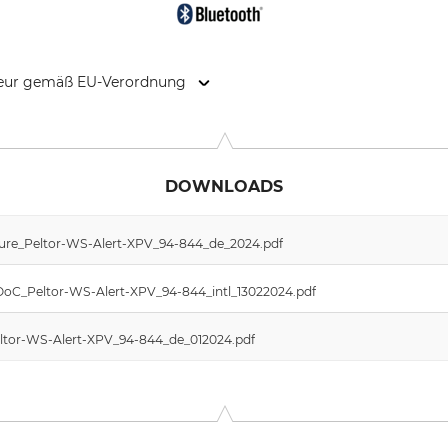
kteur gemäß EU-Verordnung
Str. 1, 41460 Neuss, Germany, www.3mGermany.de
DOWNLOADS
ure_Peltor-WS-Alert-XPV_94-844_de_2024.pdf
DoC_Peltor-WS-Alert-XPV_94-844_intl_13022024.pdf
eltor-WS-Alert-XPV_94-844_de_012024.pdf