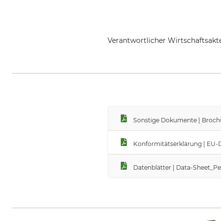
Verantwortlicher Wirtschaftsa
3M Germany GmbH, Carl-Schurz-
Sonstige Dokumente | Broch
Konformitätserklärung | EU-
Datenblätter | Data-Sheet_P