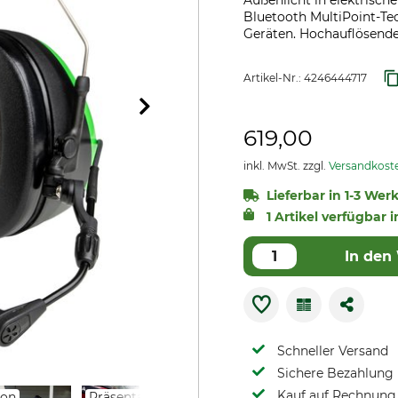
Außenlicht in elektrisch
Bluetooth MultiPoint-Tec
Geräten. Hochauflösende
Artikel-Nr.:
4246444717
619,00
inkl. MwSt. zzgl.
Versandkost
Lieferbar in 1-3 Wer
1 Artikel verfügbar i
In den
Schneller Versand
Sichere Bezahlung
Kauf auf Rechnung 
ion
Präsentation
Live-Shopping