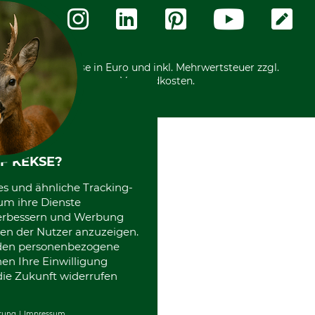
Zahlungsarten
Community
International
*Alle Preise in Euro und inkl. Mehrwertsteuer zzgl.
Versandkosten.
F KEKSE?
es und ähnliche Tracking-
um ihre Dienste
 verbessern und Werbung
en der Nutzer anzuzeigen.
erden personenbezogene
nen Ihre Einwilligung
die Zukunft widerrufen
rung
Impressum