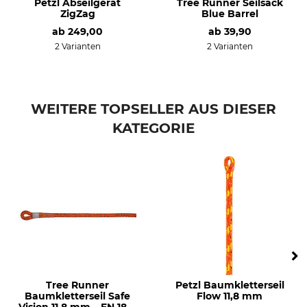
Petzl Abseilgerät
Tree Runner Seilsack
ZigZag
Blue Barrel
ab
249,00
ab
39,90
2 Varianten
2 Varianten
WEITERE TOPSELLER AUS DIESER
KATEGORIE
Tree Runner
Petzl Baumkletterseil
Baumkletterseil Safe
Flow 11,8 mm
Vision 11,8 mm – EN 1891