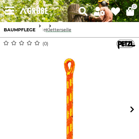
0
BAUMPFLEGE
Seile
Kletterseile
0