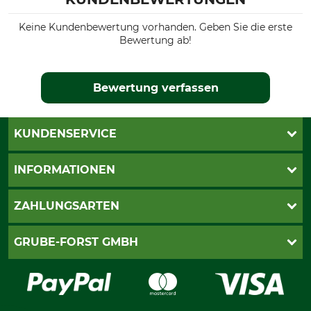
Keine Kundenbewertung vorhanden. Geben Sie die erste
Bewertung ab!
Bewertung verfassen
KUNDENSERVICE
Katalogbestellung
INFORMATIONEN
Fragen & Antworten
Kontakt
AGB
ZAHLUNGSARTEN
Newsletteranmeldung
Impressum
Cookie-Einstellungen
Lieferung
PayPal
GRUBE-FORST GMBH
Bestellung widerrufen
Kreditkarte
Widerrufsrecht
Rechnung
Karriere
Widerrufsformular
Vorkasse
Über uns
Datenschutz
Messetermine