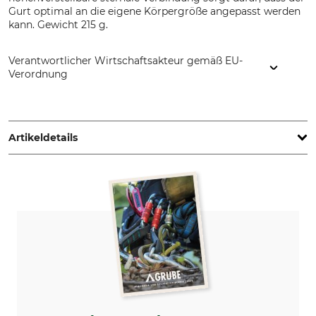
Gurt optimal an die eigene Körpergröße angepasst werden
kann. Gewicht 215 g.
Verantwortlicher Wirtschaftsakteur gemäß EU-
Verordnung
Petzl Distribution, ZI Crolles , Cidex 105A, 38920 Crolles,
France, www.petzl.com
Artikeldetails
Marke
Produkttyp
Petzl
Schultergurt
Modellbezeichnung
Gewicht
Sequoia
215 g