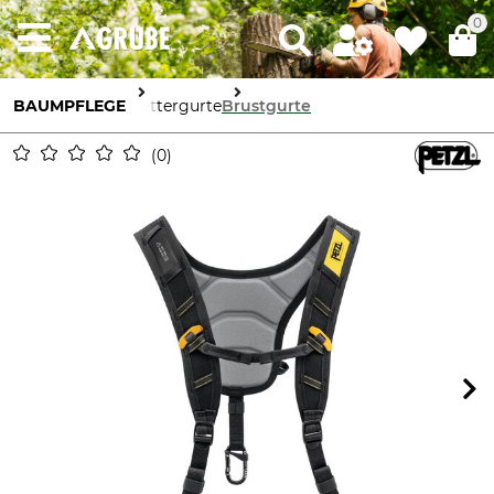
0
BAUMPFLEGE
Klettergurte
Brustgurte
0