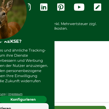
Zahlungsarten
Community
International
*Alle Preise in Euro und inkl. Mehrwertsteuer zzgl.
Versandkosten.
F KEKSE?
es und ähnliche Tracking-
um ihre Dienste
 verbessern und Werbung
en der Nutzer anzuzeigen.
erden personenbezogene
nen Ihre Einwilligung
die Zukunft widerrufen
rung
Impressum
Konfigurieren
4.7
tieren