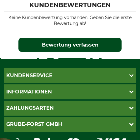
KUNDENBEWERTUNGEN
Keine Kundenbewertung vorhanden. Geben Sie die erste
Bewertung ab!
Bewertung verfassen
KUNDENSERVICE
Katalogbestellung
INFORMATIONEN
Fragen & Antworten
Kontakt
AGB
ZAHLUNGSARTEN
Newsletteranmeldung
Impressum
Cookie-Einstellungen
Lieferung
PayPal
GRUBE-FORST GMBH
Bestellung widerrufen
Kreditkarte
Widerrufsrecht
Rechnung
Karriere