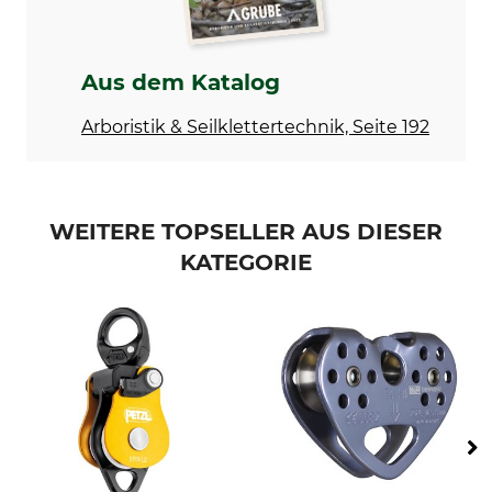
Länge
Breite
108 mm
78 mm
Bruchlast
Gewicht
Aus dem Katalog
24 kN
195 g
Arboristik & Seilklettertechnik, Seite 192
WEITERE TOPSELLER AUS DIESER
KATEGORIE