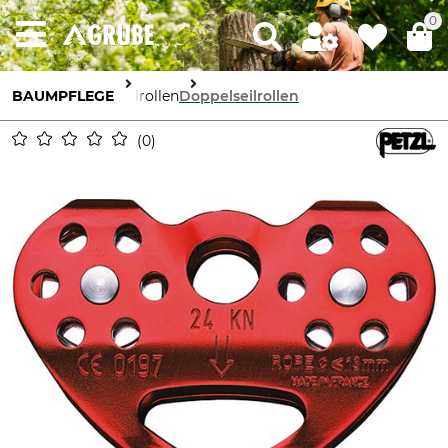
0
BAUMPFLEGE
Seilrollen
Doppelseilrollen
0