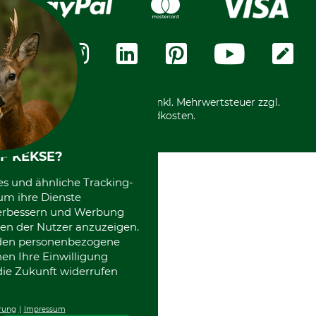
Widerrufsformular
Vorkasse
Über uns
Datenschutz
Messetermine
Zahlungsarten
Community
International
*Alle Preise in Euro und inkl. Mehrwertsteuer zzgl.
Versandkosten.
F KEKSE?
es und ähnliche Tracking-
um ihre Dienste
 verbessern und Werbung
en der Nutzer anzuzeigen.
erden personenbezogene
nen Ihre Einwilligung
die Zukunft widerrufen
rung
Impressum