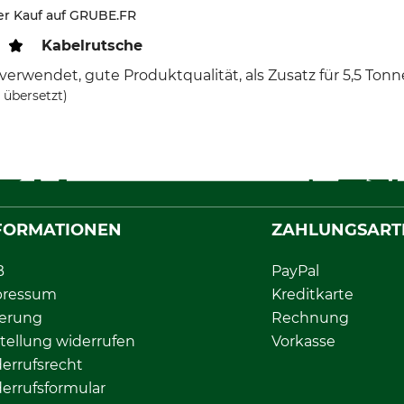
ter Kauf auf GRUBE.FR
Kabelrutsche
verwendet, gute Produktqualität, als Zusatz für 5,5 To
 übersetzt)
FORMATIONEN
ZAHLUNGSART
B
PayPal
pressum
Kreditkarte
ferung
Rechnung
tellung widerrufen
Vorkasse
errufsrecht
errufsformular