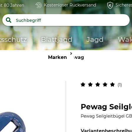
Kostenloser Rückversand
Sichere
it 80 Jahren
tsschutz
Blattjagd
Jagd
Wal
Marken
Pewag
1
Pewag Seilgl
Pewag Seilgleitbügel G
Variantenbeschreib