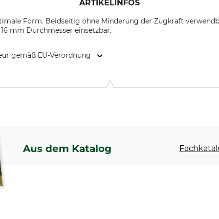
ARTIKELINFOS
imale Form. Beidseitig ohne Minderung der Zugkraft verwend
s 16 mm Durchmesser einsetzbar.
kteur gemäß EU-Verordnung
, Otto-Brenner-Str. 4, 59425 Unna, Germany, www.pewag.de
Aus dem Katalog
Fachkatal