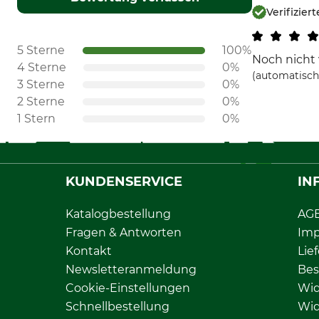
Verifizier
5 Sterne
100%
Noch nicht 
4 Sterne
0%
(automatisch
3 Sterne
0%
2 Sterne
0%
1 Stern
0%
KUNDENSERVICE
IN
Katalogbestellung
AG
Fragen & Antworten
Im
Kontakt
Lie
Newsletteranmeldung
Bes
Cookie-Einstellungen
Wid
Schnellbestellung
Wid