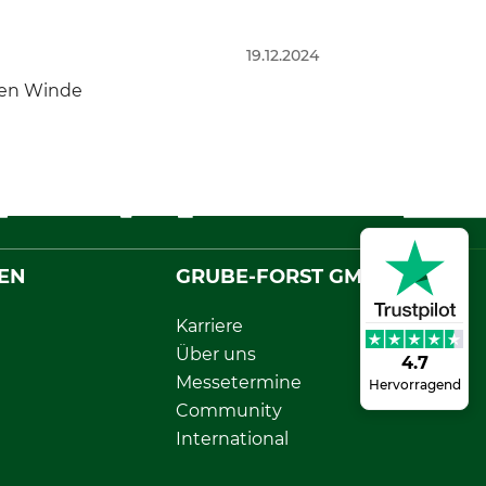
19.12.2024
nnen Winde
EN
GRUBE-FORST GMBH
Karriere
Über uns
4.7
Messetermine
Hervorragend
Community
International