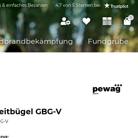
s & einfaches Bezahlen
4.7 von 5 Sternen bei
0
dbrandbekämpfung
Fundgrube
eitbügel GBG-V
BG-V
ung: