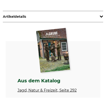
Pinewood AB, Bokåkravägen 4, 331 53 Värnamo, Sweden,
www.pinewood.eu
Artikeldetails
Marke
Produkttyp
Pinewood
Jacke
Modellbezeichnung
Oberstoff
Furudal
100% Polyester
Membran
Waschen
100% Polyurethan
40 °C Buntwäsche
Bleichen
Trocknen
Nicht bleichen
Nicht im Wäschetrockner
Aus dem Katalog
trocknen
Jagd, Natur & Freizeit, Seite 292
Bügeln
Professionelle Textilpflege
Bügeln bis 110 °C
Nicht trockenreinigen