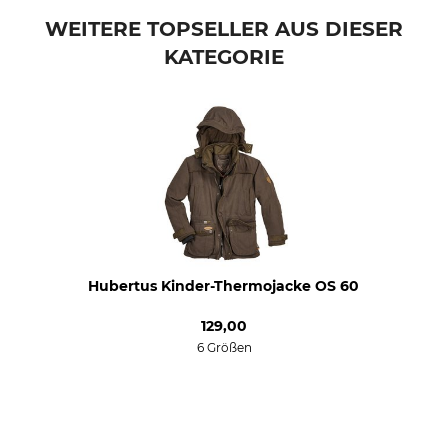
Atmungsaktivität
Eigenschaften
hoch
verlängerter Rücken
WEITERE TOPSELLER AUS DIESER
KATEGORIE
Für
Jahreszeit
Kinder
ganzjährig
Kapuze
Passform
Ja
regular
Umwelt
Wasserdichtigkeit
Recyceltes Material
wasserdicht
Winddichtigkeit
Farbe
winddicht
h.brown-suede brown
Hubertus Kinder-Thermojacke OS 60
129,00
Konfektionsgröße
6 Größen
164