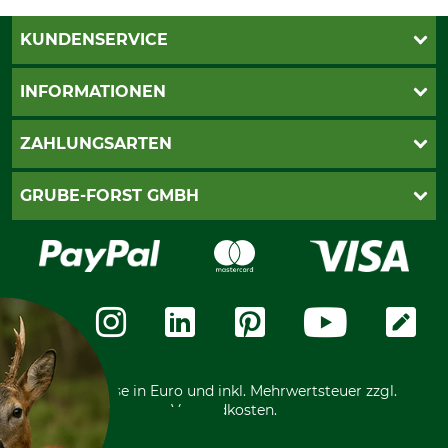
KUNDENSERVICE
Katalogbestellung
INFORMATIONEN
Fragen & Antworten
Kontakt
AGB
ZAHLUNGSARTEN
Newsletteranmeldung
Impressum
Cookie-Einstellungen
Lieferung
PayPal
GRUBE-FORST GMBH
Bestellung widerrufen
Kreditkarte
Widerrufsrecht
Rechnung
Karriere
Widerrufsformular
Vorkasse
Über uns
Datenschutz
Messetermine
Zahlungsarten
Community
International
*Alle Preise in Euro und inkl. Mehrwertsteuer zzgl.
Versandkosten.