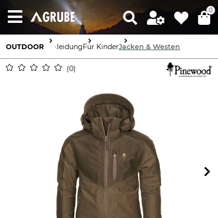
0
OUTDOOR
Bekleidung
Für Kinder
Jacken & Westen
0