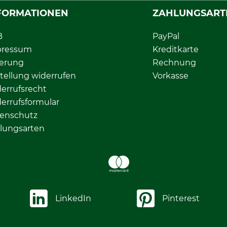
FORMATIONEN
ZAHLUNGSART
B
PayPal
pressum
Kreditkarte
ferung
Rechnung
tellung widerrufen
Vorkasse
errufsrecht
errufsformular
enschutz
lungsarten
LinkedIn
Pinterest