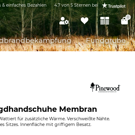
s & einfaches Bezahlen
4.7 von 5 Sternen bei
0
dbrandbekämpfung
Fundgrube
agdhandschuhe Membran
Wattiert für zusätzliche Wärme. Verschweißte Nähte.
s Sitzes. Innenfläche mit griffigem Besatz.