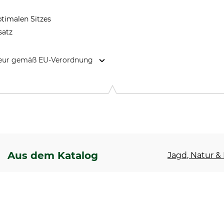
timalen Sitzes
satz
kteur gemäß EU-Verordnung
331 53 Värnamo, Sweden, www.pinewood.eu
Aus dem Katalog
Jagd, Natur & 