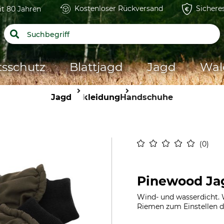
Kostenloser Rückversand
Sichere
it 80 Jahren
tsschutz
Blattjagd
Jagd
Wal
Jagd
Bekleidung
Handschuhe
0
Pinewood J
Wind- und wasserdicht. 
Riemen zum Einstellen de