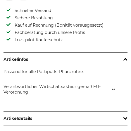
Schneller Versand
Sichere Bezahlung
Kauf auf Rechnung (Bonität vorausgesetzt)
Fachberatung durch unsere Profis
Trustpilot Käuferschutz
Artikelinfos
Passend für alle Pottiputki-Pflanzrohre.
Verantwortlicher Wirtschaftsakteur gemäß EU-
Verordnung
BCC AB, Profilgatan 15, 261 35 Landskrona, Sweden,
www.bccab.com
Artikeldetails