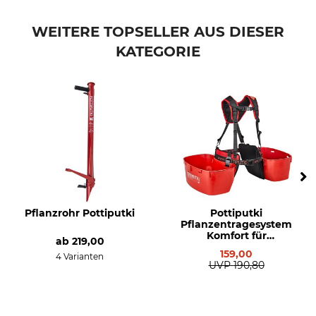
Marke
Produkttyp
Pottiputki
Feder
WEITERE TOPSELLER AUS DIESER
KATEGORIE
Modellbezeichnung
Herstellung
für Pflanzrohr-Handgriff
Made in Sweden
Pflanzrohr Pottiputki
Pottiputki
Pflanzentragesystem
Komfort für
ab
219,00
Containerpflanzen
159,00
4 Varianten
UVP
190,80