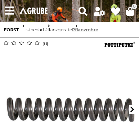
0
FORST
Forstbedarf
Pflanzgeräte
Pflanzrohre
0