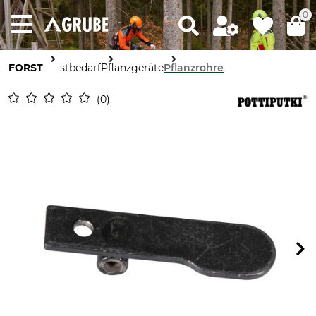
0
FORST
Forstbedarf
Pflanzgeräte
Pflanzrohre
0