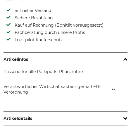
Schneller Versand
Sichere Bezahlung
Kauf auf Rechnung (Bonität vorausgesetzt)
Fachberatung durch unsere Profis
Trustpilot Käuferschutz
Artikelinfos
Passend für alle Pottiputki-Pflanzrohre.
Verantwortlicher Wirtschaftsakteur gemäß EU-
Verordnung
BCC AB, Profilgatan 15, 261 35 Landskrona, Sweden,
www.bccab.com
Artikeldetails