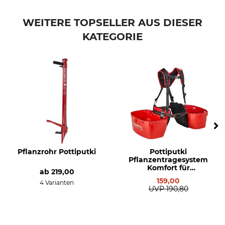
Marke
Produkttyp
Pottiputki
Hebel
WEITERE TOPSELLER AUS DIESER
KATEGORIE
Modellbezeichnung
Herstellung
für Pflanzrohr
Made in Sweden
Pflanzrohr Pottiputki
Pottiputki
Pflanzentragesystem
Komfort für
ab
219,00
Containerpflanzen
159,00
4 Varianten
UVP
190,80