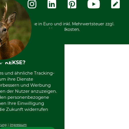
Community
International
*Alle Preise in Euro und inkl. Mehrwertsteuer zzgl.
Versandkosten.
F KEKSE?
es und ähnliche Tracking-
um ihre Dienste
 verbessern und Werbung
en der Nutzer anzuzeigen.
erden personenbezogene
nen Ihre Einwilligung
die Zukunft widerrufen
rung
Impressum