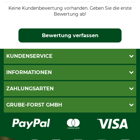
Keine Kundenbewertung vorhanden. Geben Sie die erste
Bewertung ab!
Bewertung verfassen
KUNDENSERVICE
Katalogbestellung
INFORMATIONEN
Fragen & Antworten
Kontakt
AGB
ZAHLUNGSARTEN
Newsletteranmeldung
Impressum
Cookie-Einstellungen
Lieferung
PayPal
GRUBE-FORST GMBH
Bestellung widerrufen
Kreditkarte
Widerrufsrecht
Rechnung
Karriere
Widerrufsformular
Vorkasse
Über uns
Datenschutz
Messetermine
Zahlungsarten