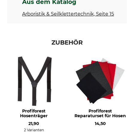
Aus dem Katalog
Oberstoff 2
Futter
92% Polyamid
100% Polyester
Arboristik & Seilklettertechnik, Seite 15
8% Elasthan
Besatz
Schnittschutz
100% Polyamid
52% Polypropylen
ZUBEHÖR
48% Polyester
Waschen
Bleichen
40 °C Buntwäsche
Nicht bleichen
Trocknen
Bügeln
Nicht im Wäschetrockner
Bügeln bis 110 °C
trocknen
Professionelle Textilpflege
Für
Nicht trockenreinigen
Herren
Profiforest
Profiforest
Hosenträger
Reparaturset für Hosen
Herstellung
Farbe
21,90
14,50
Made in Slovakia
rot
2 Varianten