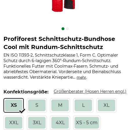
Profiforest Schnittschutz-Bundhose
Cool mit Rundum-Schnittschutz
EN ISO 11393-2, Schnittschutzklasse 1, Form C. Optimaler
Schutz durch 6-lagigen 360°-Rundum-Schnittschutz.
Funktionelles Futter mit Coolmax-Fasern. Schmutz- und
abriebfestes Obermaterial. Vorderseite und Beinabschluss
wasserdicht. Verstärkte Kniepartie...
.
mehr
Größenberater (Hosen Herren engl.)
Konfektionsgröße:
XS
S
M
L
XL
XXL
3XL
4XL
XS - 5 cm