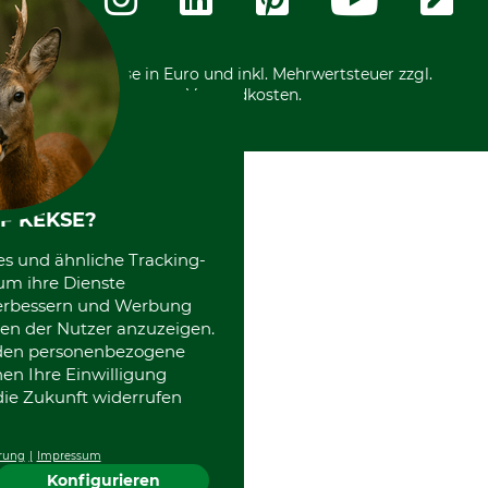
International
*Alle Preise in Euro und inkl. Mehrwertsteuer zzgl.
Versandkosten.
F KEKSE?
es und ähnliche Tracking-
um ihre Dienste
 verbessern und Werbung
en der Nutzer anzuzeigen.
erden personenbezogene
nen Ihre Einwilligung
die Zukunft widerrufen
rung
Impressum
Konfigurieren