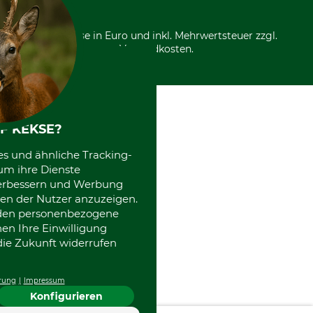
*Alle Preise in Euro und inkl. Mehrwertsteuer zzgl.
Versandkosten.
F KEKSE?
es und ähnliche Tracking-
um ihre Dienste
 verbessern und Werbung
en der Nutzer anzuzeigen.
erden personenbezogene
nen Ihre Einwilligung
die Zukunft widerrufen
rung
Impressum
Konfigurieren