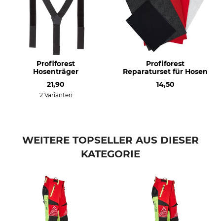
Nicht bleichen
Nicht im Wäschetrockner
trocknen
Bügeln
Professionelle Textilpflege
Bügeln bis 110 °C
Nicht trockenreinigen
Profiforest
Profiforest
Für
Herstellung
Hosenträger
Reparaturset für Hosen
Herren
Made in Slovakia
21,90
14,50
2 Varianten
Farbe
Konfektionsgröße
rot
XS
WEITERE TOPSELLER AUS DIESER
KATEGORIE