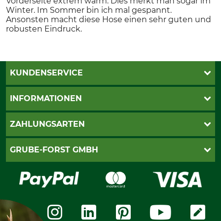
Vorderseite extrem warm. Dies merkt man sogar im
Winter. Im Sommer bin ich mal gespannt.
Ansonsten macht diese Hose einen sehr guten und
robusten Eindruck.
KUNDENSERVICE
Katalogbestellung
INFORMATIONEN
Fragen & Antworten
Kontakt
AGB
ZAHLUNGSARTEN
Newsletteranmeldung
Impressum
Cookie-Einstellungen
Lieferung
PayPal
GRUBE-FORST GMBH
Bestellung widerrufen
Kreditkarte
Widerrufsrecht
Rechnung
Karriere
Widerrufsformular
Vorkasse
Über uns
Datenschutz
Messetermine
Zahlungsarten
Community
International