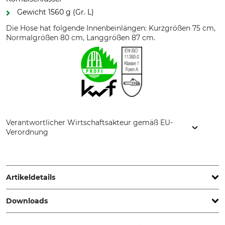
Gewicht 1560 g (Gr. L)
Die Hose hat folgende Innenbeinlängen: Kurzgrößen 75 cm,
Normalgrößen 80 cm, Langgrößen 87 cm.
Verantwortlicher Wirtschaftsakteur gemäß EU-
Verordnung
PROFIFOREST s.r.o., Novohradská 1064, 99001 Veľký Krtíš,
Slovakia, www.profiforest.eu
Artikeldetails
Downloads
Norm
Schnittschutzform
EN ISO 11393-2
A