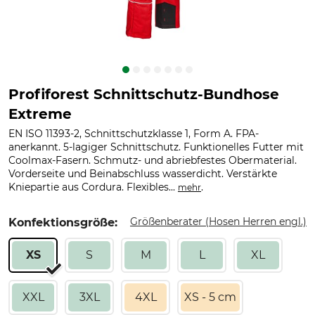
Profiforest Schnittschutz-Bundhose
Extreme
EN ISO 11393-2, Schnittschutzklasse 1, Form A. FPA-
anerkannt. 5-lagiger Schnittschutz. Funktionelles Futter mit
Coolmax-Fasern. Schmutz- und abriebfestes Obermaterial.
Vorderseite und Beinabschluss wasserdicht. Verstärkte
Kniepartie aus Cordura. Flexibles...
.
mehr
Größenberater (Hosen Herren engl.)
Konfektionsgröße:
XS
S
M
L
XL
XXL
3XL
4XL
XS - 5 cm