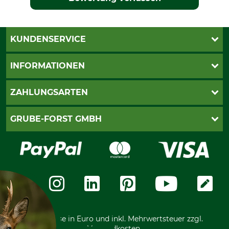
KUNDENSERVICE
Katalogbestellung
INFORMATIONEN
Fragen & Antworten
Kontakt
AGB
ZAHLUNGSARTEN
Newsletteranmeldung
Impressum
Cookie-Einstellungen
Lieferung
PayPal
GRUBE-FORST GMBH
Bestellung widerrufen
Kreditkarte
Widerrufsrecht
Rechnung
Karriere
Widerrufsformular
Vorkasse
Über uns
Datenschutz
Messetermine
Zahlungsarten
Community
International
*Alle Preise in Euro und inkl. Mehrwertsteuer zzgl.
Versandkosten.