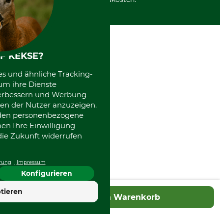
F KEKSE?
es und ähnliche Tracking-
um ihre Dienste
 verbessern und Werbung
en der Nutzer anzuzeigen.
erden personenbezogene
nen Ihre Einwilligung
die Zukunft widerrufen
rung
Impressum
Konfigurieren
4.7
tieren
In den Warenkorb
Hervorragend