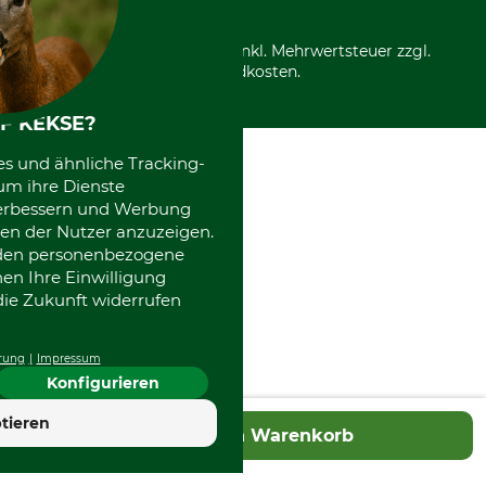
*Alle Preise in Euro und inkl. Mehrwertsteuer zzgl.
Versandkosten.
F KEKSE?
es und ähnliche Tracking-
um ihre Dienste
 verbessern und Werbung
en der Nutzer anzuzeigen.
erden personenbezogene
nen Ihre Einwilligung
die Zukunft widerrufen
rung
Impressum
Konfigurieren
4.7
tieren
In den Warenkorb
Hervorragend