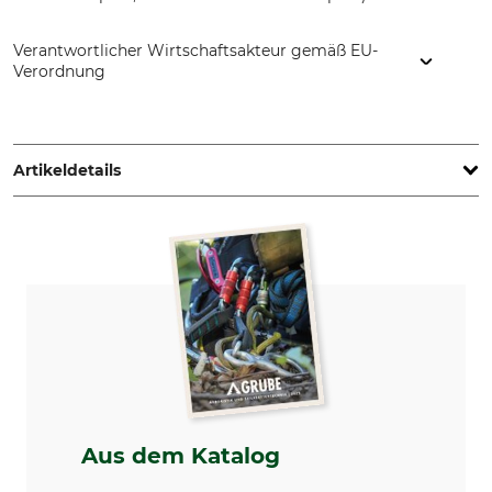
Verantwortlicher Wirtschaftsakteur gemäß EU-
Verordnung
PROTOS GmbH, Herrschaftswiesen 11, 6842 Koblach, Austria,
www.protos.at
Artikeldetails
Marke
Produkttyp
Protos
Funk-Bügelarm
Modellbezeichnung
Herstellung
für 3M mit Mikrofonzapfen
Made in Switzerland
Aus dem Katalog