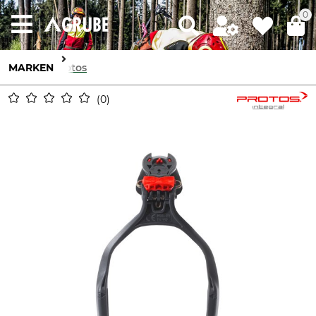
0
MARKEN
Protos
0