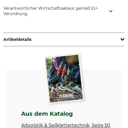
Verantwortlicher Wirtschaftsakteur gemäß EU-
Verordnung
PROTOS GmbH, Herrschaftswiesen 11, 6842 Koblach, Austria,
www.protos.at
Artikeldetails
Marke
Produkttyp
Protos
Kinnriemen
Modellbezeichnung
Herstellung
Maclip Integral
Made in Austria
Aus dem Katalog
Arboristik & Seilklettertechnik, Seite 50