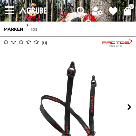
0
MARKEN
Protos
0