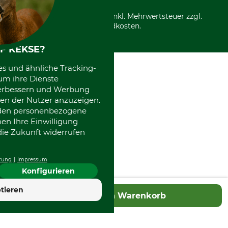
*Alle Preise in Euro und inkl. Mehrwertsteuer zzgl.
Versandkosten.
F KEKSE?
es und ähnliche Tracking-
um ihre Dienste
 verbessern und Werbung
en der Nutzer anzuzeigen.
erden personenbezogene
nen Ihre Einwilligung
die Zukunft widerrufen
rung
Impressum
Konfigurieren
4.7
tieren
In den Warenkorb
Hervorragend