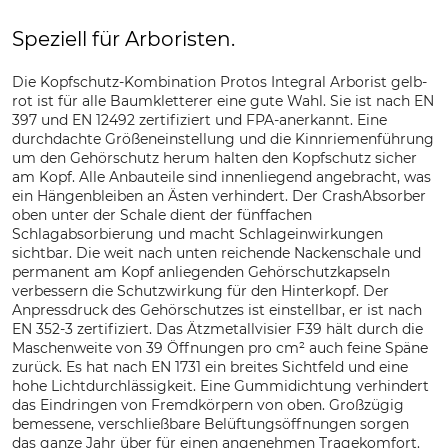
Speziell für Arboristen.
Die Kopfschutz-Kombination Protos Integral Arborist gelb-
rot ist für alle Baumkletterer eine gute Wahl. Sie ist nach EN
397 und EN 12492 zertifiziert und FPA-anerkannt. Eine
durchdachte Größeneinstellung und die Kinnriemenführung
um den Gehörschutz herum halten den Kopfschutz sicher
am Kopf. Alle Anbauteile sind innenliegend angebracht, was
ein Hängenbleiben an Ästen verhindert. Der CrashAbsorber
oben unter der Schale dient der fünffachen
Schlagabsorbierung und macht Schlageinwirkungen
sichtbar. Die weit nach unten reichende Nackenschale und
permanent am Kopf anliegenden Gehörschutzkapseln
verbessern die Schutzwirkung für den Hinterkopf. Der
Anpressdruck des Gehörschutzes ist einstellbar, er ist nach
EN 352-3 zertifiziert. Das Ätzmetallvisier F39 hält durch die
Maschenweite von 39 Öffnungen pro cm² auch feine Späne
zurück. Es hat nach EN 1731 ein breites Sichtfeld und eine
hohe Lichtdurchlässigkeit. Eine Gummidichtung verhindert
das Eindringen von Fremdkörpern von oben. Großzügig
bemessene, verschließbare Belüftungsöffnungen sorgen
das ganze Jahr über für einen angenehmen Tragekomfort.