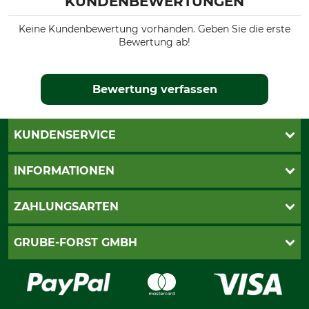
KUNDENBEWERTUNGEN
Keine Kundenbewertung vorhanden. Geben Sie die erste
Bewertung ab!
Bewertung verfassen
KUNDENSERVICE
Katalogbestellung
INFORMATIONEN
Fragen & Antworten
Kontakt
AGB
ZAHLUNGSARTEN
Newsletteranmeldung
Impressum
Cookie-Einstellungen
Lieferung
PayPal
GRUBE-FORST GMBH
Bestellung widerrufen
Kreditkarte
Widerrufsrecht
Rechnung
Karriere
Widerrufsformular
Vorkasse
Über uns
Datenschutz
Messetermine