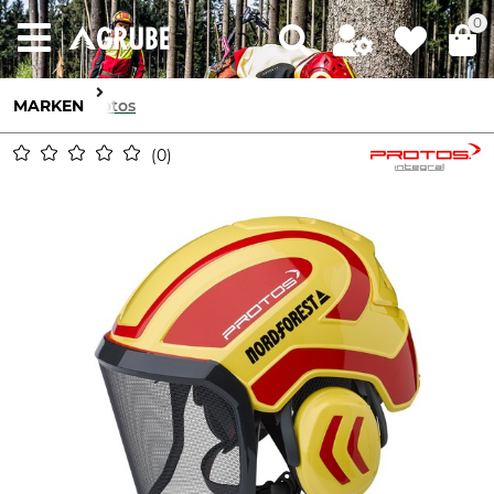
0
MARKEN
Protos
0