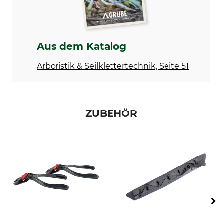
Visiermaterial
Produkttyp
Ätzmetall
Kopfschutz-Kombination
Aus dem Katalog
Kopfumfang
Herstellung
54-62 cm
Made in Austria
Arboristik & Seilklettertechnik, Seite 51
Farbe
Gewicht
gelb-rot
1130 g
ZUBEHÖR