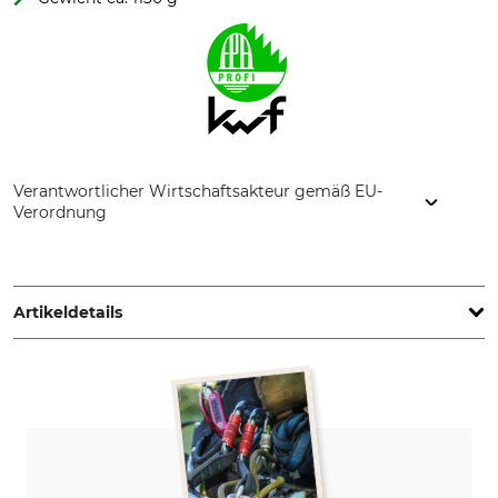
Verantwortlicher Wirtschaftsakteur gemäß EU-
Verordnung
PROTOS GmbH, Herrschaftswiesen 11, 6842 Koblach, Austria,
www.protos.at
Artikeldetails
Norm
Marke
EN 397
Protos
EN 12492
EN 352-3
EN 1731
EN 352