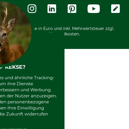
Zahlungsarten
Community
International
*Alle Preise in Euro und inkl. Mehrwertsteuer zzgl.
Versandkosten.
F KEKSE?
es und ähnliche Tracking-
um ihre Dienste
 verbessern und Werbung
en der Nutzer anzuzeigen.
erden personenbezogene
nen Ihre Einwilligung
die Zukunft widerrufen