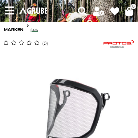
0
MARKEN
Protos
0