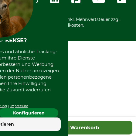
International
*Alle Preise in Euro und inkl. Mehrwertsteuer zzgl.
Versandkosten.
F KEKSE?
es und ähnliche Tracking-
um ihre Dienste
 verbessern und Werbung
en der Nutzer anzuzeigen.
erden personenbezogene
nen Ihre Einwilligung
die Zukunft widerrufen
rung
Impressum
Konfigurieren
4.7
tieren
In den Warenkorb
Hervorragend