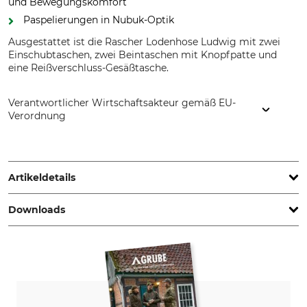
und Bewegungskomfort
Paspelierungen in Nubuk-Optik
Ausgestattet ist die Rascher Lodenhose Ludwig mit zwei
Einschubtaschen, zwei Beintaschen mit Knopfpatte und
eine Reißverschluss-Gesäßtasche.
Verantwortlicher Wirtschaftsakteur gemäß EU-
Verordnung
F&M Brands GmbH & Co. KG, Alfred-Nobel-Str. 5, 97080
Würzburg, Germany, www.fundm-brands.de
Artikeldetails
Downloads
Marke
Produkttyp
Rascher
Lodenhose
Pflegehinweise | Care-instructions_Loden_de_02112023.pdf
Modellbezeichnung
Oberstoff
Ludwig
70% Wolle
30% Polyamid