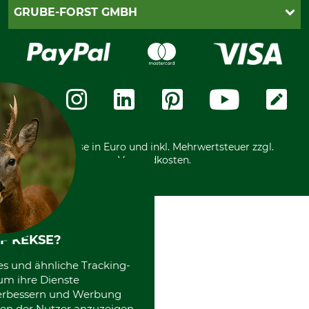
Cookie-Einstellungen
Lieferung
PayPal
GRUBE-FORST GMBH
Bestellung widerrufen
Kreditkarte
Widerrufsrecht
Rechnung
Karriere
Widerrufsformular
Vorkasse
Über uns
Datenschutz
Messetermine
Zahlungsarten
Community
International
*Alle Preise in Euro und inkl. Mehrwertsteuer zzgl.
Versandkosten.
F KEKSE?
es und ähnliche Tracking-
um ihre Dienste
 verbessern und Werbung
en der Nutzer anzuzeigen.