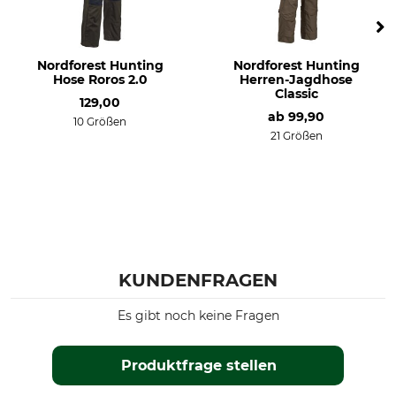
Für
Jahreszeit
Herren
Herbst
Winter
Frühling
Nordforest Hunting
Nordforest Hunting
Hose Roros 2.0
Herren-Jagdhose
Classic
Passform
Wasserdichtigkeit
129,00
ab
99,90
regular
wasserabweisend
10 Größen
21 Größen
Winddichtigkeit
Herstellung
windabweisend
Made in Poland
Farbe
Konfektionsgröße
46
oliv
KUNDENFRAGEN
Es gibt noch keine Fragen
Produktfrage stellen