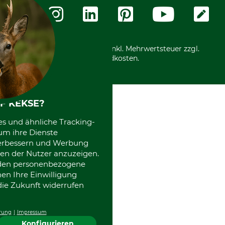
Zahlungsarten
Community
International
*Alle Preise in Euro und inkl. Mehrwertsteuer zzgl.
Versandkosten.
F KEKSE?
es und ähnliche Tracking-
um ihre Dienste
 verbessern und Werbung
en der Nutzer anzuzeigen.
erden personenbezogene
nen Ihre Einwilligung
die Zukunft widerrufen
rung
Impressum
Konfigurieren