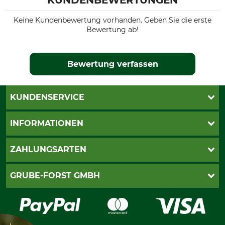
Keine Kundenbewertung vorhanden. Geben Sie die erste
Bewertung ab!
Bewertung verfassen
KUNDENSERVICE
Katalogbestellung
INFORMATIONEN
Fragen & Antworten
Kontakt
AGB
ZAHLUNGSARTEN
Newsletteranmeldung
Impressum
Cookie-Einstellungen
Lieferung
PayPal
GRUBE-FORST GMBH
Bestellung widerrufen
Kreditkarte
Widerrufsrecht
Rechnung
Karriere
Widerrufsformular
Vorkasse
Über uns
Datenschutz
Messetermine