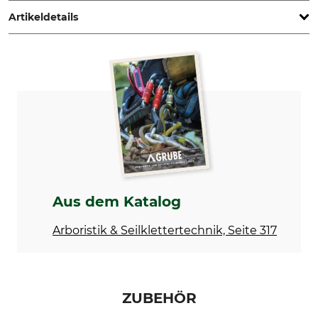
Artikeldetails
Max. Schnittleistung
Marke
40 mm
Bahco
Produkttyp
Modellbezeichnung
Raupenschere
Pradines
Gewicht
Herstellung
1260 g
Made in France
Aus dem Katalog
Arboristik & Seilklettertechnik, Seite 317
ZUBEHÖR