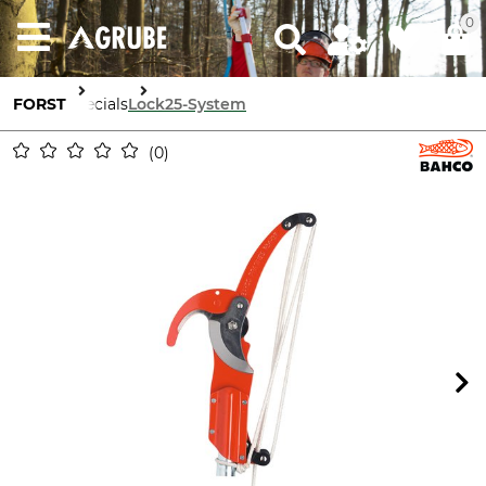
0
FORST
Specials
Lock25-System
0