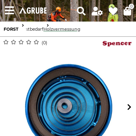
0
FORST
Forstbedarf
Holzvermessung
0