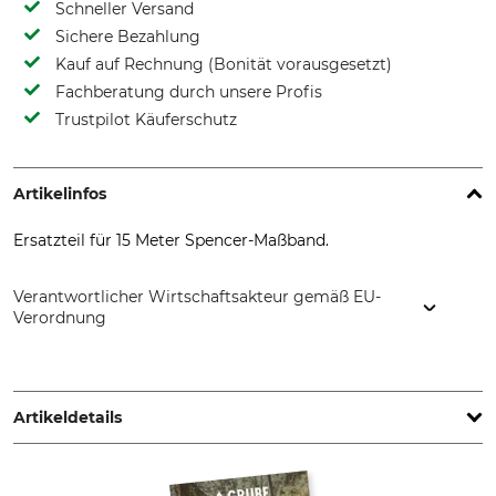
Schneller Versand
Sichere Bezahlung
Kauf auf Rechnung (Bonität vorausgesetzt)
Fachberatung durch unsere Profis
Trustpilot Käuferschutz
Artikelinfos
Ersatzteil für 15 Meter Spencer-Maßband.
Verantwortlicher Wirtschaftsakteur gemäß EU-
Verordnung
Grube KG, Hützeler Damm 38, 29646 Bispingen, Germany,
www.grube.de
Artikeldetails
Marke
Produkttyp