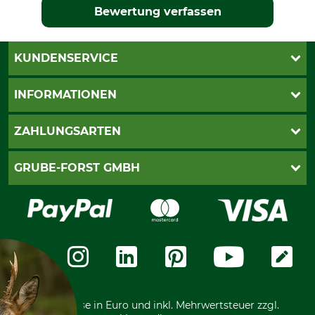
Bewertung verfassen
KUNDENSERVICE
Katalogbestellung
INFORMATIONEN
Fragen & Antworten
Kontakt
AGB
ZAHLUNGSARTEN
Newsletteranmeldung
Impressum
Cookie-Einstellungen
Lieferung
PayPal
GRUBE-FORST GMBH
Bestellung widerrufen
Kreditkarte
Widerrufsrecht
Rechnung
Karriere
Widerrufsformular
Vorkasse
Über uns
Datenschutz
Messetermine
Zahlungsarten
Community
International
*Alle Preise in Euro und inkl. Mehrwertsteuer zzgl.