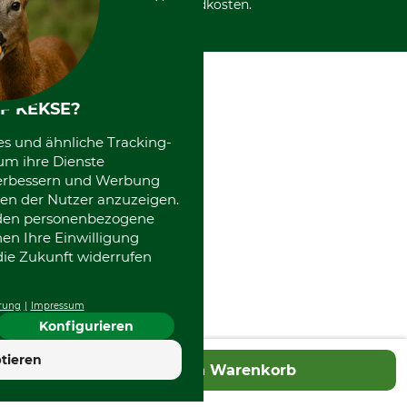
Versandkosten.
F KEKSE?
es und ähnliche Tracking-
um ihre Dienste
 verbessern und Werbung
en der Nutzer anzuzeigen.
erden personenbezogene
nen Ihre Einwilligung
die Zukunft widerrufen
rung
Impressum
Konfigurieren
4.7
tieren
In den Warenkorb
Hervorragend