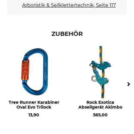
Baumkletterseil
Allegro 11,6 mm
Arboristik & Seilklettertechnik, Seite 117
Herstellung
Seildurchmesser
Made in USA
11,6 mm
ZUBEHÖR
Länge
Bruchlast
35 m
20 kN
Gewicht
3080 g
Tree Runner Karabiner
Rock Exotica
Oval Evo Trilock
Abseilgerät Akimbo
13,90
565,00