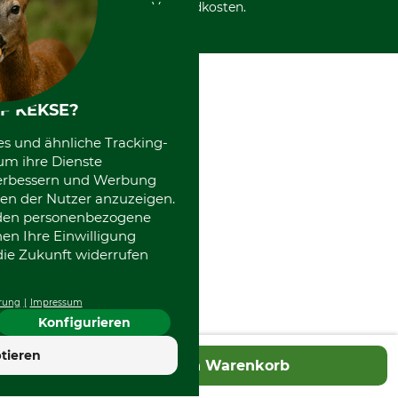
Versandkosten.
F KEKSE?
es und ähnliche Tracking-
um ihre Dienste
 verbessern und Werbung
en der Nutzer anzuzeigen.
erden personenbezogene
nen Ihre Einwilligung
die Zukunft widerrufen
rung
Impressum
Konfigurieren
4.7
tieren
In den Warenkorb
Hervorragend