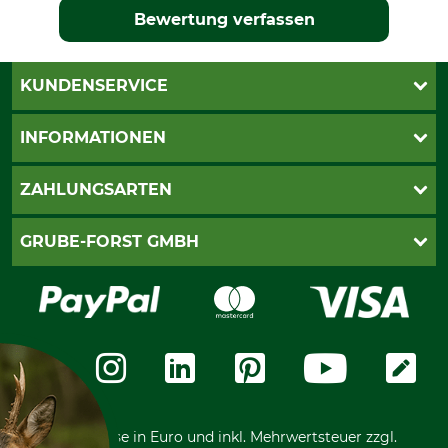
Bewertung verfassen
KUNDENSERVICE
Katalogbestellung
INFORMATIONEN
Fragen & Antworten
Kontakt
AGB
ZAHLUNGSARTEN
Newsletteranmeldung
Impressum
Cookie-Einstellungen
Lieferung
PayPal
GRUBE-FORST GMBH
Bestellung widerrufen
Kreditkarte
Widerrufsrecht
Rechnung
Karriere
Widerrufsformular
Vorkasse
Über uns
Datenschutz
Messetermine
Zahlungsarten
Community
International
*Alle Preise in Euro und inkl. Mehrwertsteuer zzgl.