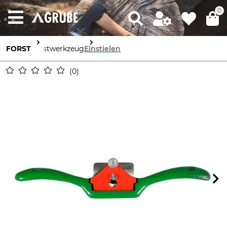
0
FORST
Forstwerkzeug
Einstielen
0