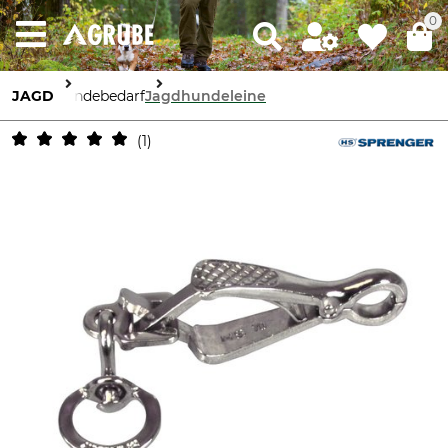
0
JAGD
Hundebedarf
Jagdhundeleine
1