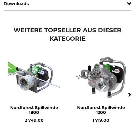
Downloads
Produkttyp
Modellbezeichnung
Schraube
M10x20 für Spillwinde 1200
und 1400
Ersatzteilliste | Spareparts_Spillwinde-1200400_40-198_40-199_intl_23062022.pdf
WEITERE TOPSELLER AUS DIESER
Herstellung
Made in Germany
KATEGORIE
Nordforest Spillwinde
Nordforest Spillwinde
1800
1200
2 749,00
1 719,00