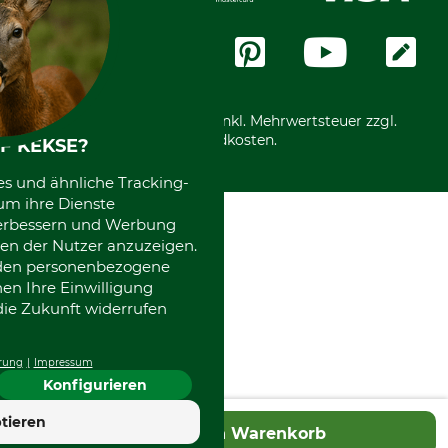
Datenschutz
Messetermine
Zahlungsarten
Community
International
*Alle Preise in Euro und inkl. Mehrwertsteuer zzgl.
Versandkosten.
F KEKSE?
es und ähnliche Tracking-
um ihre Dienste
 verbessern und Werbung
en der Nutzer anzuzeigen.
erden personenbezogene
nen Ihre Einwilligung
die Zukunft widerrufen
rung
Impressum
Konfigurieren
4.7
tieren
In den Warenkorb
Hervorragend