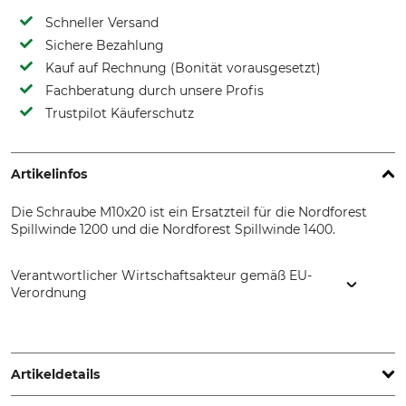
Schneller Versand
Sichere Bezahlung
Kauf auf Rechnung (Bonität vorausgesetzt)
Fachberatung durch unsere Profis
Trustpilot Käuferschutz
Artikelinfos
Die Schraube M10x20 ist ein Ersatzteil für die Nordforest
Spillwinde 1200 und die Nordforest Spillwinde 1400.
Verantwortlicher Wirtschaftsakteur gemäß EU-
Verordnung
EDER – Maschinenbau GmbH, Schweigerstr. 6, 38302
Wolfenbüttel, Germany, www.eder-maschinenbau.de
Artikeldetails