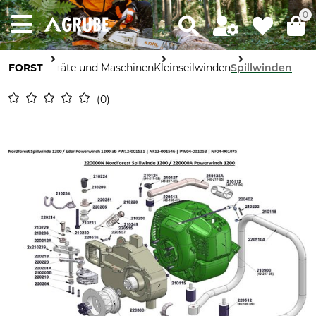
0
FORST
Geräte und Maschinen
Kleinseilwinden
Spillwinden
0