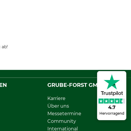
 ab!
EN
GRUBE-FORST GMBH
Karriere
Über uns
4.7
Messetermine
Hervorragend
Community
International