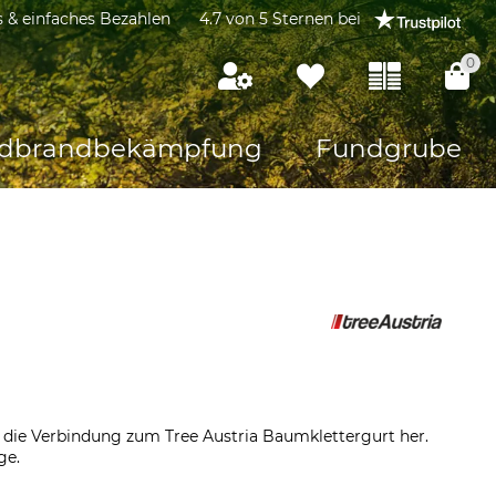
s & einfaches Bezahlen
4.7 von 5 Sternen bei
0
dbrandbekämpfung
Fundgrube
n die Verbindung zum Tree Austria Baumklettergurt her.
ge.