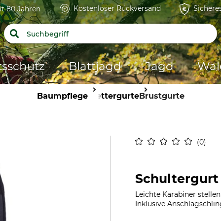
Kostenloser Rückversand
Sichere
it 80 Jahren
tsschutz
Blattjagd
Jagd
Wal
Baumpflege
Klettergurte
Brustgurte
0
Schultergurt
Leichte Karabiner stelle
Inklusive Anschlagschlin