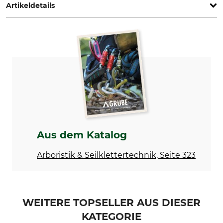
Artikeldetails
Marke
Produkttyp
Siedra
Stehleiter
Modellbezeichnung
Herstellung
Nr. 300
Made in Germany
Gewicht
4,5 kg
Aus dem Katalog
Arboristik & Seilklettertechnik, Seite 323
WEITERE TOPSELLER AUS DIESER
KATEGORIE